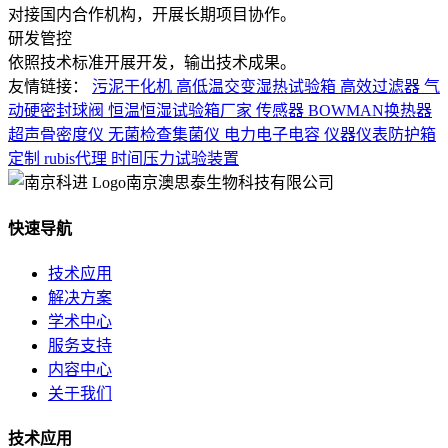
对接国内合作机构，开展长期项目协作。
研发管控
依照技术标准开展开发，输出技术成果。
友情链接：
污泥干化机
高低温交变湿热试验箱
高效过滤器
气
动硬密封球阀
恒温恒湿试验箱厂家
传感器
BOWMAN换热器
超声骨密度仪
无菌检查集菌仪
电力电子电容
仪器仪表防护箱
定制
rubis代理
时间压力试验装置
南京澳思泰生物科技有限公司
快速导航
技术应用
解决方案
学术中心
服务支持
内容中心
关于我们
技术应用