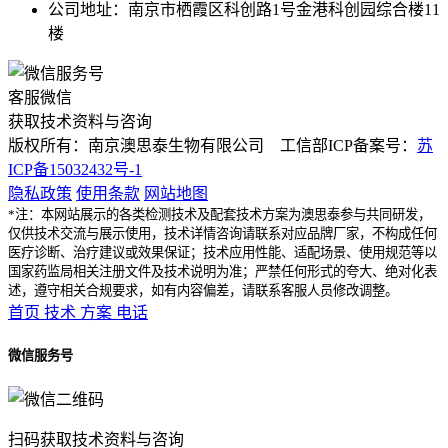
公司地址：南京市栖霞区科创路1号金港科创园综合楼11
楼
客服微信
获取技术资料与咨询
版权所有：南京澳思泰生物有限公司 工信部ICP备案号：
苏
ICP备15032432号-1
隐私政策
使用条款
网站地图
*注：本网站展示的各类检测技术及配套技术方案为澳思泰参与共同研发，
仅供技术交流与展示使用，技术详情咨询请联系对应品牌厂家，不构成任何
医疗诊断、治疗建议或效果保证；技术应用性能、适配场景、使用规范等以
国家药监局相关注册文件及技术说明为准；严禁任何形式的夸大、绝对化表
述，遵守相关合规要求，如有内容偏差，请联系客服人员修改调整。
首页
技术
方案
电话
微信服务号
扫码获取技术资料与咨询