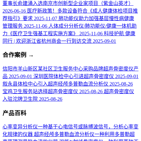
董事长俞建涌入选南京市创新型企业家项目（紫金山英才）
2026-06-16
医疗新政策！多款设备符合《成人健康体检项目推
荐指引》要求
2025-11-07
肺功能仪助力加强基层慢性病健康
管理服务
2025-11-06
人体成分分析仪/肺功能仪/健康一体机助
力《医疗卫生强基工程实施方案》
2025-11-06
科技护航 健康
同行 | 欢迎浙江省杭州商会一行到访交流
2025-09-01
合作案例
→
信阳市羊山新区某社区卫生服务中心采购品牌超声骨密度仪产
品
2025-09-01
深圳医院体检中心引进超声骨密度仪
2025-09-01
叙永县体检中心引入超声经颅多普勒血流分析仪
2025-08-26
宝鸡卫生服务站选择超声骨密度仪
2025-08-26
超声骨密度仪
入驻沱牌卫生院
2025-08-26
产品百科
心率变异分析仪
一种基于心电信号或脉搏波信号，分析心率变
化规律的仪器
超声经颅多普勒血流分析仪
一种利用多普勒超