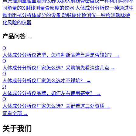
声原理测量脑血流的仪器
双能X射线骨密度仪
一种利用两种不
同能量的X射线测量骨密度的仪器
人体成分分析仪
一种通过生
物电阻抗分析体成分的设备
动脉硬化检测仪
一种检测动脉硬
化风险的仪器
产品问答
→
Q
人体成分分析仪选型，怎样判断品牌售后是否较好？
→
Q
人体成分分析仪厂家怎么选？采购前先看清这几点
→
Q
人体成分分析仪厂家怎么选才不踩坑？
→
Q
人体成分分析仪品牌，如何左右使用感受？
→
Q
人体成分分析仪厂家怎么选？关键看这三处资质
→
查看全部 →
关于我们