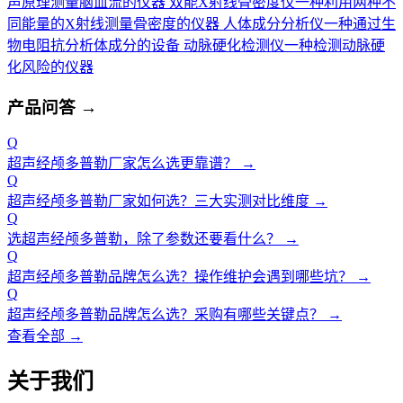
声原理测量脑血流的仪器
双能X射线骨密度仪
一种利用两种不
同能量的X射线测量骨密度的仪器
人体成分分析仪
一种通过生
物电阻抗分析体成分的设备
动脉硬化检测仪
一种检测动脉硬
化风险的仪器
产品问答
→
Q
超声经颅多普勒厂家怎么选更靠谱？
→
Q
超声经颅多普勒厂家如何选？三大实测对比维度
→
Q
选超声经颅多普勒，除了参数还要看什么？
→
Q
超声经颅多普勒品牌怎么选？操作维护会遇到哪些坑？
→
Q
超声经颅多普勒品牌怎么选？采购有哪些关键点？
→
查看全部 →
关于我们