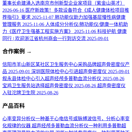
董事长俞建涌入选南京市创新型企业家项目（紫金山英才）
2026-06-16
医疗新政策！多款设备符合《成人健康体检项目推
荐指引》要求
2025-11-07
肺功能仪助力加强基层慢性病健康
管理服务
2025-11-06
人体成分分析仪/肺功能仪/健康一体机助
力《医疗卫生强基工程实施方案》
2025-11-06
科技护航 健康
同行 | 欢迎浙江省杭州商会一行到访交流
2025-09-01
合作案例
→
信阳市羊山新区某社区卫生服务中心采购品牌超声骨密度仪产
品
2025-09-01
深圳医院体检中心引进超声骨密度仪
2025-09-01
叙永县体检中心引入超声经颅多普勒血流分析仪
2025-08-26
宝鸡卫生服务站选择超声骨密度仪
2025-08-26
超声骨密度仪
入驻沱牌卫生院
2025-08-26
产品百科
心率变异分析仪
一种基于心电信号或脉搏波信号，分析心率变
化规律的仪器
超声经颅多普勒血流分析仪
一种利用多普勒超