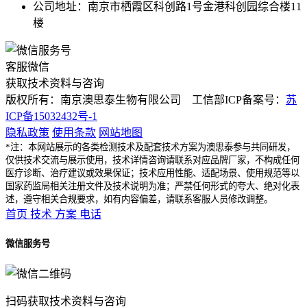
公司地址：南京市栖霞区科创路1号金港科创园综合楼11
楼
客服微信
获取技术资料与咨询
版权所有：南京澳思泰生物有限公司 工信部ICP备案号：
苏
ICP备15032432号-1
隐私政策
使用条款
网站地图
*注：本网站展示的各类检测技术及配套技术方案为澳思泰参与共同研发，
仅供技术交流与展示使用，技术详情咨询请联系对应品牌厂家，不构成任何
医疗诊断、治疗建议或效果保证；技术应用性能、适配场景、使用规范等以
国家药监局相关注册文件及技术说明为准；严禁任何形式的夸大、绝对化表
述，遵守相关合规要求，如有内容偏差，请联系客服人员修改调整。
首页
技术
方案
电话
微信服务号
扫码获取技术资料与咨询