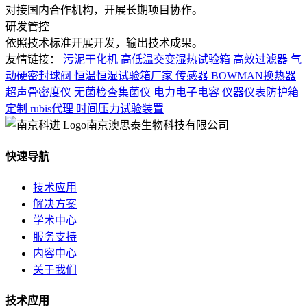
对接国内合作机构，开展长期项目协作。
研发管控
依照技术标准开展开发，输出技术成果。
友情链接：
污泥干化机
高低温交变湿热试验箱
高效过滤器
气
动硬密封球阀
恒温恒湿试验箱厂家
传感器
BOWMAN换热器
超声骨密度仪
无菌检查集菌仪
电力电子电容
仪器仪表防护箱
定制
rubis代理
时间压力试验装置
南京澳思泰生物科技有限公司
快速导航
技术应用
解决方案
学术中心
服务支持
内容中心
关于我们
技术应用