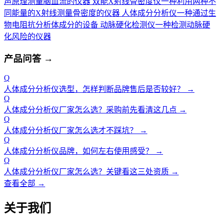
声原理测量脑血流的仪器
双能X射线骨密度仪
一种利用两种不
同能量的X射线测量骨密度的仪器
人体成分分析仪
一种通过生
物电阻抗分析体成分的设备
动脉硬化检测仪
一种检测动脉硬
化风险的仪器
产品问答
→
Q
人体成分分析仪选型，怎样判断品牌售后是否较好？
→
Q
人体成分分析仪厂家怎么选？采购前先看清这几点
→
Q
人体成分分析仪厂家怎么选才不踩坑？
→
Q
人体成分分析仪品牌，如何左右使用感受？
→
Q
人体成分分析仪厂家怎么选？关键看这三处资质
→
查看全部 →
关于我们