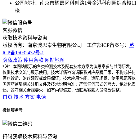
公司地址：南京市栖霞区科创路1号金港科创园综合楼11
楼
客服微信
获取技术资料与咨询
版权所有：南京澳思泰生物有限公司 工信部ICP备案号：
苏
ICP备15032432号-1
隐私政策
使用条款
网站地图
*注：本网站展示的各类检测技术及配套技术方案为澳思泰参与共同研发，
仅供技术交流与展示使用，技术详情咨询请联系对应品牌厂家，不构成任何
医疗诊断、治疗建议或效果保证；技术应用性能、适配场景、使用规范等以
国家药监局相关注册文件及技术说明为准；严禁任何形式的夸大、绝对化表
述，遵守相关合规要求，如有内容偏差，请联系客服人员修改调整。
首页
技术
方案
电话
微信服务号
扫码获取技术资料与咨询