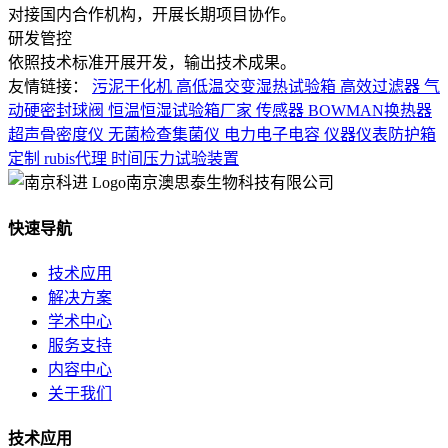
对接国内合作机构，开展长期项目协作。
研发管控
依照技术标准开展开发，输出技术成果。
友情链接：
污泥干化机
高低温交变湿热试验箱
高效过滤器
气
动硬密封球阀
恒温恒湿试验箱厂家
传感器
BOWMAN换热器
超声骨密度仪
无菌检查集菌仪
电力电子电容
仪器仪表防护箱
定制
rubis代理
时间压力试验装置
南京澳思泰生物科技有限公司
快速导航
技术应用
解决方案
学术中心
服务支持
内容中心
关于我们
技术应用