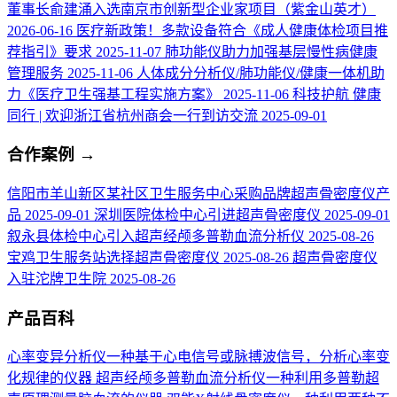
董事长俞建涌入选南京市创新型企业家项目（紫金山英才）
2026-06-16
医疗新政策！多款设备符合《成人健康体检项目推
荐指引》要求
2025-11-07
肺功能仪助力加强基层慢性病健康
管理服务
2025-11-06
人体成分分析仪/肺功能仪/健康一体机助
力《医疗卫生强基工程实施方案》
2025-11-06
科技护航 健康
同行 | 欢迎浙江省杭州商会一行到访交流
2025-09-01
合作案例
→
信阳市羊山新区某社区卫生服务中心采购品牌超声骨密度仪产
品
2025-09-01
深圳医院体检中心引进超声骨密度仪
2025-09-01
叙永县体检中心引入超声经颅多普勒血流分析仪
2025-08-26
宝鸡卫生服务站选择超声骨密度仪
2025-08-26
超声骨密度仪
入驻沱牌卫生院
2025-08-26
产品百科
心率变异分析仪
一种基于心电信号或脉搏波信号，分析心率变
化规律的仪器
超声经颅多普勒血流分析仪
一种利用多普勒超