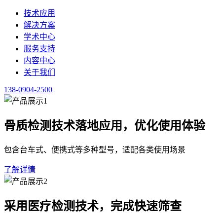
服务支持
内容中心
关于我们
138-0904-2500
健康新闻
整理健康行业政策、医学资讯与科普内容，供行业人员查阅。
点击咨询超声骨密度仪厂家 138-0904-2500
首页
/
内容中心
/
健康新闻
·
正文
超声骨密度仪厂家的深度解读与选型思路
2026-06-02
·
健康新闻
·
预计阅读 3 分钟
在为体检中心或医院科室配置骨密度检测设备时，采购决策往往
需求的关键步。这些设备的核心都基于超声波在骨组织中的传播
从技术实现路径划分，市场上的超声骨密度仪厂家主要分为两大