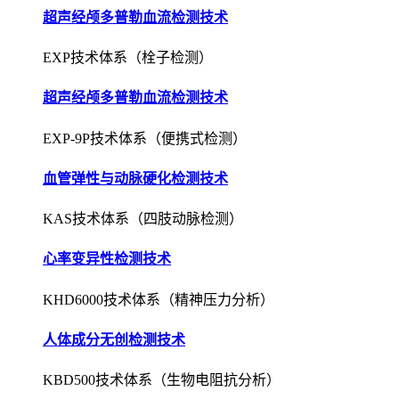
超声经颅多普勒血流检测技术
EXP-9P技术体系（便携式检测）
血管弹性与动脉硬化检测技术
KAS技术体系（四肢动脉检测）
心率变异性检测技术
KHD6000技术体系（精神压力分析）
人体成分无创检测技术
KBD500技术体系（生物电阻抗分析）
肺功能无创检测与评估技术
KPF1000技术体系（压差式检测）