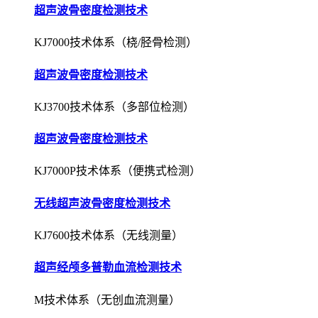
超声波骨密度检测技术
KJ3700技术体系（多部位检测）
超声波骨密度检测技术
KJ7000P技术体系（便携式检测）
无线超声波骨密度检测技术
KJ7600技术体系（无线测量）
超声经颅多普勒血流检测技术
M技术体系（无创血流测量）
超声经颅多普勒血流检测技术
EXP技术体系（栓子检测）