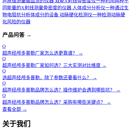
声原理测量脑血流的仪器
双能X射线骨密度仪
一种利用两种不
同能量的X射线测量骨密度的仪器
人体成分分析仪
一种通过生
物电阻抗分析体成分的设备
动脉硬化检测仪
一种检测动脉硬
化风险的仪器
产品问答
→
Q
超声经颅多普勒厂家怎么选更靠谱？
→
Q
超声经颅多普勒厂家如何选？三大实测对比维度
→
Q
选超声经颅多普勒，除了参数还要看什么？
→
Q
超声经颅多普勒品牌怎么选？操作维护会遇到哪些坑？
→
Q
超声经颅多普勒品牌怎么选？采购有哪些关键点？
→
查看全部 →
关于我们