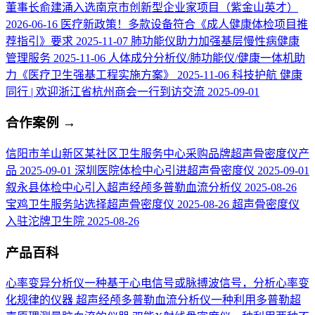
董事长俞建涌入选南京市创新型企业家项目（紫金山英才）
2026-06-16
医疗新政策！多款设备符合《成人健康体检项目推
荐指引》要求
2025-11-07
肺功能仪助力加强基层慢性病健康
管理服务
2025-11-06
人体成分分析仪/肺功能仪/健康一体机助
力《医疗卫生强基工程实施方案》
2025-11-06
科技护航 健康
同行 | 欢迎浙江省杭州商会一行到访交流
2025-09-01
合作案例
→
信阳市羊山新区某社区卫生服务中心采购品牌超声骨密度仪产
品
2025-09-01
深圳医院体检中心引进超声骨密度仪
2025-09-01
叙永县体检中心引入超声经颅多普勒血流分析仪
2025-08-26
宝鸡卫生服务站选择超声骨密度仪
2025-08-26
超声骨密度仪
入驻沱牌卫生院
2025-08-26
产品百科
心率变异分析仪
一种基于心电信号或脉搏波信号，分析心率变
化规律的仪器
超声经颅多普勒血流分析仪
一种利用多普勒超