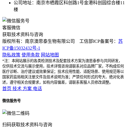
公司地址：南京市栖霞区科创路1号金港科创园综合楼11
楼
客服微信
获取技术资料与咨询
版权所有：南京澳思泰生物有限公司 工信部ICP备案号：
苏
ICP备15032432号-1
隐私政策
使用条款
网站地图
*注：本网站展示的各类检测技术及配套技术方案为澳思泰参与共同研发，
仅供技术交流与展示使用，技术详情咨询请联系对应品牌厂家，不构成任何
医疗诊断、治疗建议或效果保证；技术应用性能、适配场景、使用规范等以
国家药监局相关注册文件及技术说明为准；严禁任何形式的夸大、绝对化表
述，遵守相关合规要求，如有内容偏差，请联系客服人员修改调整。
首页
技术
方案
电话
微信服务号
扫码获取技术资料与咨询