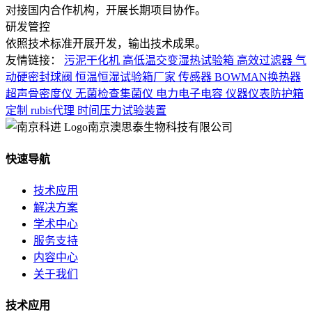
对接国内合作机构，开展长期项目协作。
研发管控
依照技术标准开展开发，输出技术成果。
友情链接：
污泥干化机
高低温交变湿热试验箱
高效过滤器
气
动硬密封球阀
恒温恒湿试验箱厂家
传感器
BOWMAN换热器
超声骨密度仪
无菌检查集菌仪
电力电子电容
仪器仪表防护箱
定制
rubis代理
时间压力试验装置
南京澳思泰生物科技有限公司
快速导航
技术应用
解决方案
学术中心
服务支持
内容中心
关于我们
技术应用