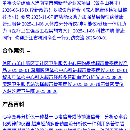
董事长俞建涌入选南京市创新型企业家项目（紫金山英才）
2026-06-16
医疗新政策！多款设备符合《成人健康体检项目推
荐指引》要求
2025-11-07
肺功能仪助力加强基层慢性病健康
管理服务
2025-11-06
人体成分分析仪/肺功能仪/健康一体机助
力《医疗卫生强基工程实施方案》
2025-11-06
科技护航 健康
同行 | 欢迎浙江省杭州商会一行到访交流
2025-09-01
合作案例
→
信阳市羊山新区某社区卫生服务中心采购品牌超声骨密度仪产
品
2025-09-01
深圳医院体检中心引进超声骨密度仪
2025-09-01
叙永县体检中心引入超声经颅多普勒血流分析仪
2025-08-26
宝鸡卫生服务站选择超声骨密度仪
2025-08-26
超声骨密度仪
入驻沱牌卫生院
2025-08-26
产品百科
心率变异分析仪
一种基于心电信号或脉搏波信号，分析心率变
化规律的仪器
超声经颅多普勒血流分析仪
一种利用多普勒超