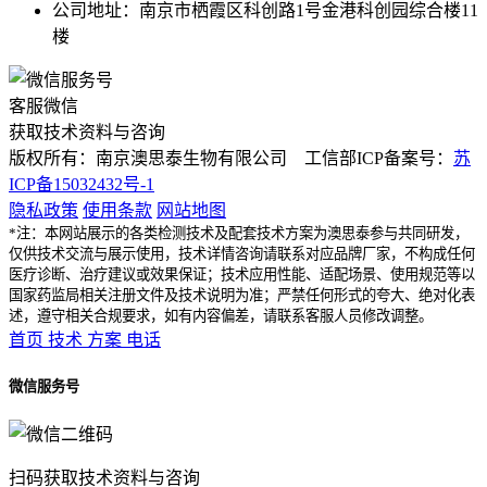
公司地址：南京市栖霞区科创路1号金港科创园综合楼11
楼
客服微信
获取技术资料与咨询
版权所有：南京澳思泰生物有限公司 工信部ICP备案号：
苏
ICP备15032432号-1
隐私政策
使用条款
网站地图
*注：本网站展示的各类检测技术及配套技术方案为澳思泰参与共同研发，
仅供技术交流与展示使用，技术详情咨询请联系对应品牌厂家，不构成任何
医疗诊断、治疗建议或效果保证；技术应用性能、适配场景、使用规范等以
国家药监局相关注册文件及技术说明为准；严禁任何形式的夸大、绝对化表
述，遵守相关合规要求，如有内容偏差，请联系客服人员修改调整。
首页
技术
方案
电话
微信服务号
扫码获取技术资料与咨询