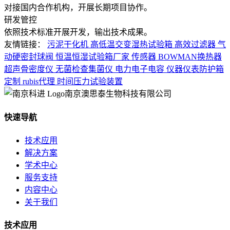
对接国内合作机构，开展长期项目协作。
研发管控
依照技术标准开展开发，输出技术成果。
友情链接：
污泥干化机
高低温交变湿热试验箱
高效过滤器
气
动硬密封球阀
恒温恒湿试验箱厂家
传感器
BOWMAN换热器
超声骨密度仪
无菌检查集菌仪
电力电子电容
仪器仪表防护箱
定制
rubis代理
时间压力试验装置
南京澳思泰生物科技有限公司
快速导航
技术应用
解决方案
学术中心
服务支持
内容中心
关于我们
技术应用