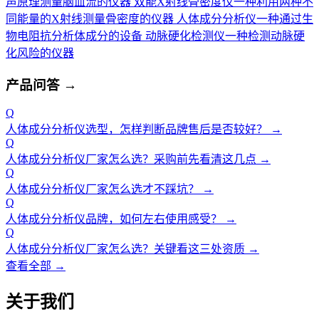
声原理测量脑血流的仪器
双能X射线骨密度仪
一种利用两种不
同能量的X射线测量骨密度的仪器
人体成分分析仪
一种通过生
物电阻抗分析体成分的设备
动脉硬化检测仪
一种检测动脉硬
化风险的仪器
产品问答
→
Q
人体成分分析仪选型，怎样判断品牌售后是否较好？
→
Q
人体成分分析仪厂家怎么选？采购前先看清这几点
→
Q
人体成分分析仪厂家怎么选才不踩坑？
→
Q
人体成分分析仪品牌，如何左右使用感受？
→
Q
人体成分分析仪厂家怎么选？关键看这三处资质
→
查看全部 →
关于我们