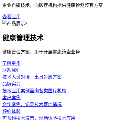
日常操作与校准是保障检测数据较好的关键环节。设备到货后，
遵循说明书，包括定期使用标准定标容积筒进行容积校准，检查
作程序，减少因操作不当引入的测量误差。
长期稳定的售后支持与合规性维护直接影响设备的使用寿命和数
定或校准，以保障其性能持续符合相关标准。选择厂家时，可关
支持，这对于保障设备的持续合规使用相当重要。
肺功能仪厂家
采购选型
售后支持
上一篇：肺功能仪厂家众多，评估维度有哪些
下一篇：肺功能
相关新闻
不止于参数：选购超声经颅多普勒的隐性考量
2026-08-05 · 健康新闻