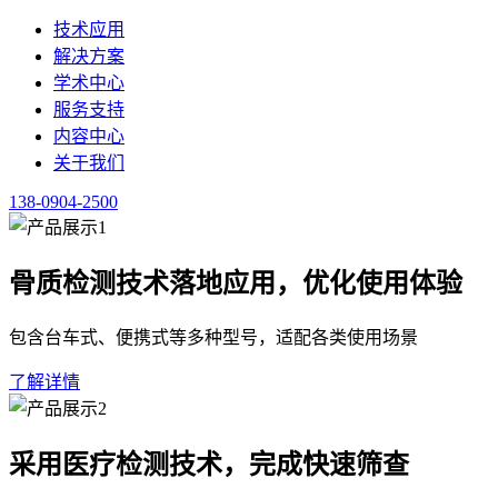
服务支持
内容中心
关于我们
138-0904-2500
健康新闻
整理健康行业政策、医学资讯与科普内容，供行业人员查阅。
点击咨询肺功能仪厂家 138-0904-2500
首页
/
内容中心
/
健康新闻
·
正文
肺功能仪厂家怎么选？从采购到维护的实用指南
2026-06-04
·
健康新闻
·
预计阅读 3 分钟
采购决策阶段，首要关注的是厂家的资质合规性与产品技术参数
复性、软件功能及数据管理能力是否符合医疗机构需求，例如流
面有明确的行业备案记录，这是评估的基础。切勿仅凭宣传资料