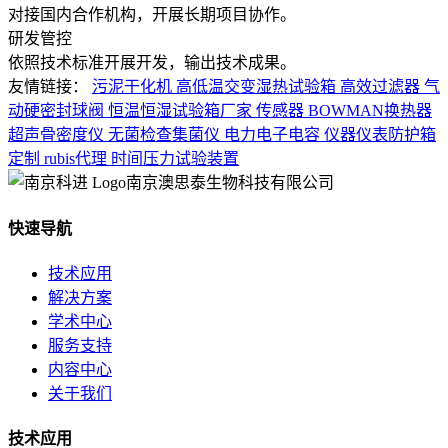
对接国内合作机构，开展长期项目协作。
研发管控
依照技术标准开展开发，输出技术成果。
友情链接：
污泥干化机
高低温交变湿热试验箱
高效过滤器
气
动硬密封球阀
恒温恒湿试验箱厂家
传感器
BOWMAN换热器
超声骨密度仪
无菌检查集菌仪
电力电子电容
仪器仪表防护箱
定制
rubis代理
时间压力试验装置
南京澳思泰生物科技有限公司
快速导航
技术应用
解决方案
学术中心
服务支持
内容中心
关于我们
技术应用