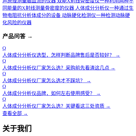
声原理测量脑血流的仪器
双能X射线骨密度仪
一种利用两种不
同能量的X射线测量骨密度的仪器
人体成分分析仪
一种通过生
物电阻抗分析体成分的设备
动脉硬化检测仪
一种检测动脉硬
化风险的仪器
产品问答
→
Q
人体成分分析仪选型，怎样判断品牌售后是否较好？
→
Q
人体成分分析仪厂家怎么选？采购前先看清这几点
→
Q
人体成分分析仪厂家怎么选才不踩坑？
→
Q
人体成分分析仪品牌，如何左右使用感受？
→
Q
人体成分分析仪厂家怎么选？关键看这三处资质
→
查看全部 →
关于我们