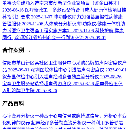
董事长俞建涌入选南京市创新型企业家项目（紫金山英才）
2026-06-16
医疗新政策！多款设备符合《成人健康体检项目推
荐指引》要求
2025-11-07
肺功能仪助力加强基层慢性病健康
管理服务
2025-11-06
人体成分分析仪/肺功能仪/健康一体机助
力《医疗卫生强基工程实施方案》
2025-11-06
科技护航 健康
同行 | 欢迎浙江省杭州商会一行到访交流
2025-09-01
合作案例
→
信阳市羊山新区某社区卫生服务中心采购品牌超声骨密度仪产
品
2025-09-01
深圳医院体检中心引进超声骨密度仪
2025-09-01
叙永县体检中心引入超声经颅多普勒血流分析仪
2025-08-26
宝鸡卫生服务站选择超声骨密度仪
2025-08-26
超声骨密度仪
入驻沱牌卫生院
2025-08-26
产品百科
心率变异分析仪
一种基于心电信号或脉搏波信号，分析心率变
化规律的仪器
超声经颅多普勒血流分析仪
一种利用多普勒超