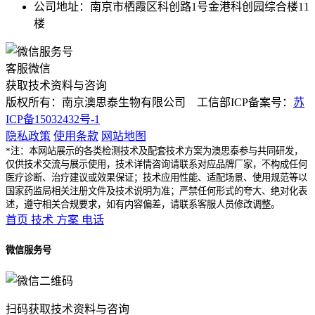
公司地址：南京市栖霞区科创路1号金港科创园综合楼11
楼
客服微信
获取技术资料与咨询
版权所有：南京澳思泰生物有限公司 工信部ICP备案号：
苏
ICP备15032432号-1
隐私政策
使用条款
网站地图
*注：本网站展示的各类检测技术及配套技术方案为澳思泰参与共同研发，
仅供技术交流与展示使用，技术详情咨询请联系对应品牌厂家，不构成任何
医疗诊断、治疗建议或效果保证；技术应用性能、适配场景、使用规范等以
国家药监局相关注册文件及技术说明为准；严禁任何形式的夸大、绝对化表
述，遵守相关合规要求，如有内容偏差，请联系客服人员修改调整。
首页
技术
方案
电话
微信服务号
扫码获取技术资料与咨询