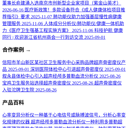
董事长俞建涌入选南京市创新型企业家项目（紫金山英才）
2026-06-16
医疗新政策！多款设备符合《成人健康体检项目推
荐指引》要求
2025-11-07
肺功能仪助力加强基层慢性病健康
管理服务
2025-11-06
人体成分分析仪/肺功能仪/健康一体机助
力《医疗卫生强基工程实施方案》
2025-11-06
科技护航 健康
同行 | 欢迎浙江省杭州商会一行到访交流
2025-09-01
合作案例
→
信阳市羊山新区某社区卫生服务中心采购品牌超声骨密度仪产
品
2025-09-01
深圳医院体检中心引进超声骨密度仪
2025-09-01
叙永县体检中心引入超声经颅多普勒血流分析仪
2025-08-26
宝鸡卫生服务站选择超声骨密度仪
2025-08-26
超声骨密度仪
入驻沱牌卫生院
2025-08-26
产品百科
心率变异分析仪
一种基于心电信号或脉搏波信号，分析心率变
化规律的仪器
超声经颅多普勒血流分析仪
一种利用多普勒超