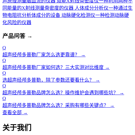
声原理测量脑血流的仪器
双能X射线骨密度仪
一种利用两种不
同能量的X射线测量骨密度的仪器
人体成分分析仪
一种通过生
物电阻抗分析体成分的设备
动脉硬化检测仪
一种检测动脉硬
化风险的仪器
产品问答
→
Q
超声经颅多普勒厂家怎么选更靠谱？
→
Q
超声经颅多普勒厂家如何选？三大实测对比维度
→
Q
选超声经颅多普勒，除了参数还要看什么？
→
Q
超声经颅多普勒品牌怎么选？操作维护会遇到哪些坑？
→
Q
超声经颅多普勒品牌怎么选？采购有哪些关键点？
→
查看全部 →
关于我们