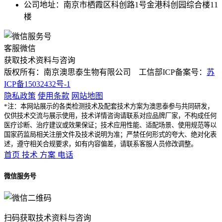
公司地址：南京市栖霞区科创路1号金港科创园综合楼11
楼
客服微信
获取技术资料与咨询
版权所有：南京澳思泰生物有限公司 工信部ICP备案号：
苏
ICP备15032432号-1
隐私政策
使用条款
网站地图
*注：本网站展示的各类检测技术及配套技术方案为澳思泰参与共同研发，
仅供技术交流与展示使用，技术详情咨询请联系对应品牌厂家，不构成任何
医疗诊断、治疗建议或效果保证；技术应用性能、适配场景、使用规范等以
国家药监局相关注册文件及技术说明为准；严禁任何形式的夸大、绝对化表
述，遵守相关合规要求，如有内容偏差，请联系客服人员修改调整。
首页
技术
方案
电话
微信服务号
扫码获取技术资料与咨询