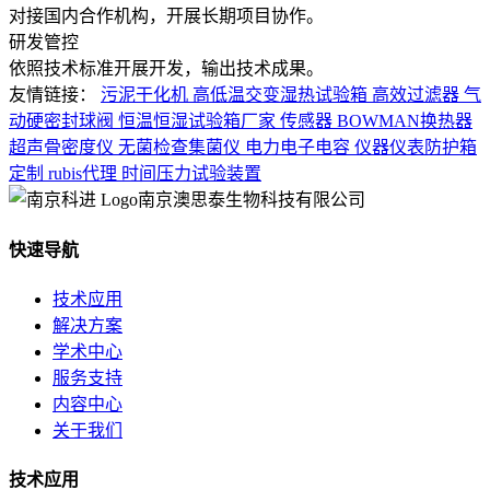
对接国内合作机构，开展长期项目协作。
研发管控
依照技术标准开展开发，输出技术成果。
友情链接：
污泥干化机
高低温交变湿热试验箱
高效过滤器
气
动硬密封球阀
恒温恒湿试验箱厂家
传感器
BOWMAN换热器
超声骨密度仪
无菌检查集菌仪
电力电子电容
仪器仪表防护箱
定制
rubis代理
时间压力试验装置
南京澳思泰生物科技有限公司
快速导航
技术应用
解决方案
学术中心
服务支持
内容中心
关于我们
技术应用