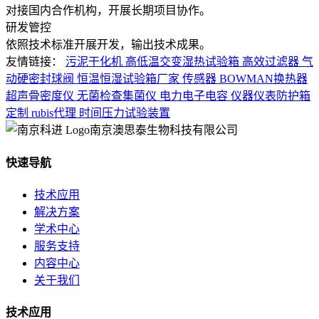
对接国内合作机构，开展长期项目协作。
研发管控
依照技术标准开展开发，输出技术成果。
友情链接：
污泥干化机
高低温交变湿热试验箱
高效过滤器
气
动硬密封球阀
恒温恒湿试验箱厂家
传感器
BOWMAN换热器
超声骨密度仪
无菌检查集菌仪
电力电子电容
仪器仪表防护箱
定制
rubis代理
时间压力试验装置
南京澳思泰生物科技有限公司
快速导航
技术应用
解决方案
学术中心
服务支持
内容中心
关于我们
技术应用