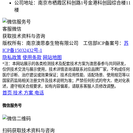
公司地址：南京市栖霞区科创路1号金港科创园综合楼11
楼
客服微信
获取技术资料与咨询
版权所有：南京澳思泰生物有限公司 工信部ICP备案号：
苏
ICP备15032432号-1
隐私政策
使用条款
网站地图
*注：本网站展示的各类检测技术及配套技术方案为澳思泰参与共同研发，
仅供技术交流与展示使用，技术详情咨询请联系对应品牌厂家，不构成任何
医疗诊断、治疗建议或效果保证；技术应用性能、适配场景、使用规范等以
国家药监局相关注册文件及技术说明为准；严禁任何形式的夸大、绝对化表
述，遵守相关合规要求，如有内容偏差，请联系客服人员修改调整。
首页
技术
方案
电话
微信服务号
扫码获取技术资料与咨询