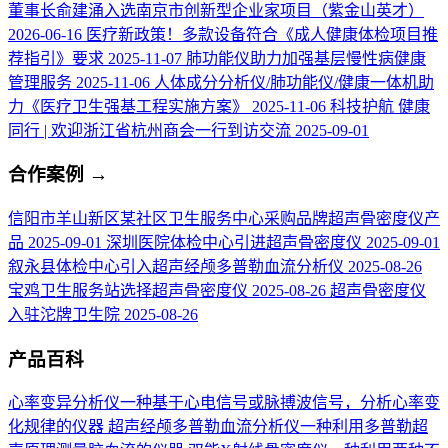
董事长俞建涌入选南京市创新型企业家项目（紫金山英才）
2026-06-16
医疗新政策！多款设备符合《成人健康体检项目推
荐指引》要求
2025-11-07
肺功能仪助力加强基层慢性病健康
管理服务
2025-11-06
人体成分分析仪/肺功能仪/健康一体机助
力《医疗卫生强基工程实施方案》
2025-11-06
科技护航 健康
同行 | 欢迎浙江省杭州商会一行到访交流
2025-09-01
合作案例
→
信阳市羊山新区某社区卫生服务中心采购品牌超声骨密度仪产
品
2025-09-01
深圳医院体检中心引进超声骨密度仪
2025-09-01
叙永县体检中心引入超声经颅多普勒血流分析仪
2025-08-26
宝鸡卫生服务站选择超声骨密度仪
2025-08-26
超声骨密度仪
入驻沱牌卫生院
2025-08-26
产品百科
心率变异分析仪
一种基于心电信号或脉搏波信号，分析心率变
化规律的仪器
超声经颅多普勒血流分析仪
一种利用多普勒超