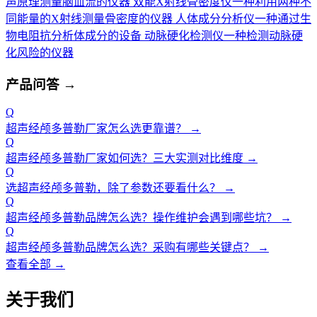
声原理测量脑血流的仪器
双能X射线骨密度仪
一种利用两种不
同能量的X射线测量骨密度的仪器
人体成分分析仪
一种通过生
物电阻抗分析体成分的设备
动脉硬化检测仪
一种检测动脉硬
化风险的仪器
产品问答
→
Q
超声经颅多普勒厂家怎么选更靠谱？
→
Q
超声经颅多普勒厂家如何选？三大实测对比维度
→
Q
选超声经颅多普勒，除了参数还要看什么？
→
Q
超声经颅多普勒品牌怎么选？操作维护会遇到哪些坑？
→
Q
超声经颅多普勒品牌怎么选？采购有哪些关键点？
→
查看全部 →
关于我们