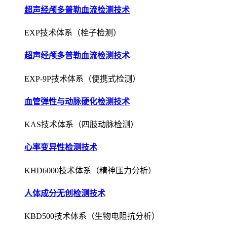
超声经颅多普勒血流检测技术
EXP-9P技术体系（便携式检测）
血管弹性与动脉硬化检测技术
KAS技术体系（四肢动脉检测）
心率变异性检测技术
KHD6000技术体系（精神压力分析）
人体成分无创检测技术
KBD500技术体系（生物电阻抗分析）
肺功能无创检测与评估技术
KPF1000技术体系（压差式检测）