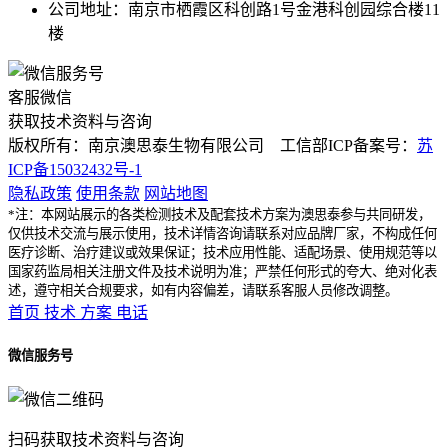
公司地址：南京市栖霞区科创路1号金港科创园综合楼11
楼
客服微信
获取技术资料与咨询
版权所有：南京澳思泰生物有限公司 工信部ICP备案号：
苏
ICP备15032432号-1
隐私政策
使用条款
网站地图
*注：本网站展示的各类检测技术及配套技术方案为澳思泰参与共同研发，
仅供技术交流与展示使用，技术详情咨询请联系对应品牌厂家，不构成任何
医疗诊断、治疗建议或效果保证；技术应用性能、适配场景、使用规范等以
国家药监局相关注册文件及技术说明为准；严禁任何形式的夸大、绝对化表
述，遵守相关合规要求，如有内容偏差，请联系客服人员修改调整。
首页
技术
方案
电话
微信服务号
扫码获取技术资料与咨询