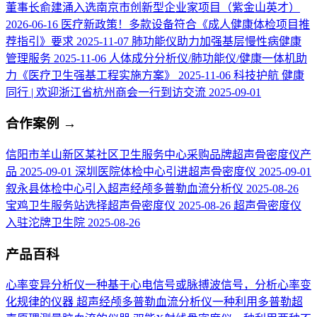
董事长俞建涌入选南京市创新型企业家项目（紫金山英才）
2026-06-16
医疗新政策！多款设备符合《成人健康体检项目推
荐指引》要求
2025-11-07
肺功能仪助力加强基层慢性病健康
管理服务
2025-11-06
人体成分分析仪/肺功能仪/健康一体机助
力《医疗卫生强基工程实施方案》
2025-11-06
科技护航 健康
同行 | 欢迎浙江省杭州商会一行到访交流
2025-09-01
合作案例
→
信阳市羊山新区某社区卫生服务中心采购品牌超声骨密度仪产
品
2025-09-01
深圳医院体检中心引进超声骨密度仪
2025-09-01
叙永县体检中心引入超声经颅多普勒血流分析仪
2025-08-26
宝鸡卫生服务站选择超声骨密度仪
2025-08-26
超声骨密度仪
入驻沱牌卫生院
2025-08-26
产品百科
心率变异分析仪
一种基于心电信号或脉搏波信号，分析心率变
化规律的仪器
超声经颅多普勒血流分析仪
一种利用多普勒超