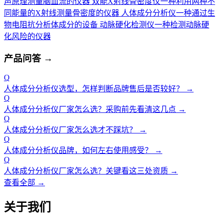
声原理测量脑血流的仪器
双能X射线骨密度仪
一种利用两种不
同能量的X射线测量骨密度的仪器
人体成分分析仪
一种通过生
物电阻抗分析体成分的设备
动脉硬化检测仪
一种检测动脉硬
化风险的仪器
产品问答
→
Q
人体成分分析仪选型，怎样判断品牌售后是否较好？
→
Q
人体成分分析仪厂家怎么选？采购前先看清这几点
→
Q
人体成分分析仪厂家怎么选才不踩坑？
→
Q
人体成分分析仪品牌，如何左右使用感受？
→
Q
人体成分分析仪厂家怎么选？关键看这三处资质
→
查看全部 →
关于我们