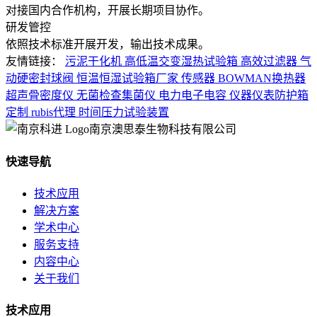
对接国内合作机构，开展长期项目协作。
研发管控
依照技术标准开展开发，输出技术成果。
友情链接：
污泥干化机
高低温交变湿热试验箱
高效过滤器
气
动硬密封球阀
恒温恒湿试验箱厂家
传感器
BOWMAN换热器
超声骨密度仪
无菌检查集菌仪
电力电子电容
仪器仪表防护箱
定制
rubis代理
时间压力试验装置
南京澳思泰生物科技有限公司
快速导航
技术应用
解决方案
学术中心
服务支持
内容中心
关于我们
技术应用