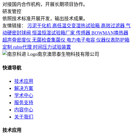
对接国内合作机构，开展长期项目协作。
研发管控
依照技术标准开展开发，输出技术成果。
友情链接：
污泥干化机
高低温交变湿热试验箱
高效过滤器
气
动硬密封球阀
恒温恒湿试验箱厂家
传感器
BOWMAN换热器
超声骨密度仪
无菌检查集菌仪
电力电子电容
仪器仪表防护箱
定制
rubis代理
时间压力试验装置
南京澳思泰生物科技有限公司
快速导航
技术应用
解决方案
学术中心
服务支持
内容中心
关于我们
技术应用