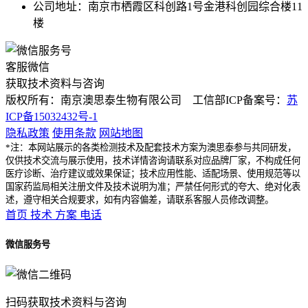
公司地址：南京市栖霞区科创路1号金港科创园综合楼11
楼
客服微信
获取技术资料与咨询
版权所有：南京澳思泰生物有限公司 工信部ICP备案号：
苏
ICP备15032432号-1
隐私政策
使用条款
网站地图
*注：本网站展示的各类检测技术及配套技术方案为澳思泰参与共同研发，
仅供技术交流与展示使用，技术详情咨询请联系对应品牌厂家，不构成任何
医疗诊断、治疗建议或效果保证；技术应用性能、适配场景、使用规范等以
国家药监局相关注册文件及技术说明为准；严禁任何形式的夸大、绝对化表
述，遵守相关合规要求，如有内容偏差，请联系客服人员修改调整。
首页
技术
方案
电话
微信服务号
扫码获取技术资料与咨询