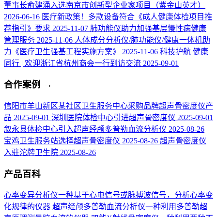
董事长俞建涌入选南京市创新型企业家项目（紫金山英才）
2026-06-16
医疗新政策！多款设备符合《成人健康体检项目推
荐指引》要求
2025-11-07
肺功能仪助力加强基层慢性病健康
管理服务
2025-11-06
人体成分分析仪/肺功能仪/健康一体机助
力《医疗卫生强基工程实施方案》
2025-11-06
科技护航 健康
同行 | 欢迎浙江省杭州商会一行到访交流
2025-09-01
合作案例
→
信阳市羊山新区某社区卫生服务中心采购品牌超声骨密度仪产
品
2025-09-01
深圳医院体检中心引进超声骨密度仪
2025-09-01
叙永县体检中心引入超声经颅多普勒血流分析仪
2025-08-26
宝鸡卫生服务站选择超声骨密度仪
2025-08-26
超声骨密度仪
入驻沱牌卫生院
2025-08-26
产品百科
心率变异分析仪
一种基于心电信号或脉搏波信号，分析心率变
化规律的仪器
超声经颅多普勒血流分析仪
一种利用多普勒超