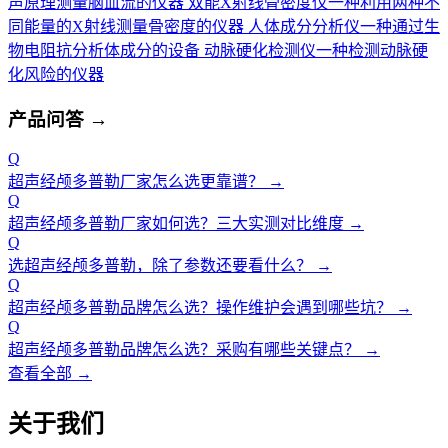
声原理测量脑血流的仪器
双能X射线骨密度仪
一种利用两种不
同能量的X射线测量骨密度的仪器
人体成分分析仪
一种通过生
物电阻抗分析体成分的设备
动脉硬化检测仪
一种检测动脉硬
化风险的仪器
产品问答
→
Q
超声经颅多普勒厂家怎么选更靠谱？
→
Q
超声经颅多普勒厂家如何选？三大实测对比维度
→
Q
选超声经颅多普勒，除了参数还要看什么？
→
Q
超声经颅多普勒品牌怎么选？操作维护会遇到哪些坑？
→
Q
超声经颅多普勒品牌怎么选？采购有哪些关键点？
→
查看全部 →
关于我们