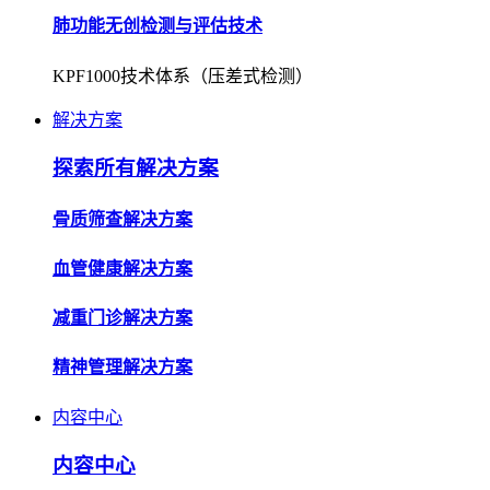
解决方案
探索所有解决方案
骨质筛查解决方案
血管健康解决方案
减重门诊解决方案
精神管理解决方案
内容中心
内容中心
企业资讯
了解公司动态，获取行业最新资讯。