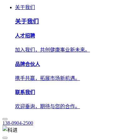
人才招聘
加入我们，共创健康事业新未来。
品牌合伙人
携手共赢，拓展市场新机遇。
联系我们
欢迎垂询，期待与您的合作。
138-0904-2500
技术应用
解决方案
学术中心