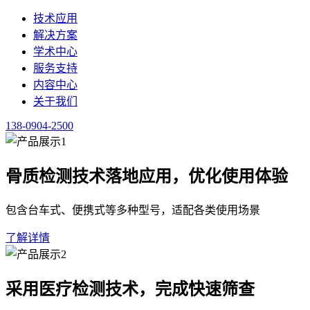
服务支持
内容中心
关于我们
138-0904-2500
健康新闻
整理健康行业政策、医学资讯与科普内容，供行业人员查阅。
点击咨询肺功能仪选购 138-0904-2500
首页
/
内容中心
/
健康新闻
·
正文
肺功能仪选购的技术革新视角：智能、稳定与协同
2026-06-17
·
健康新闻
·
预计阅读 3 分钟
选购
肺功能仪
时，技术创新的内涵首先体现在数据处理与分析的
分析。例如，的设备在软件层面集成的智能校验系统，能够在检测
对于采购者而言，这意味着设备不仅能“测得数据”，更能辅助