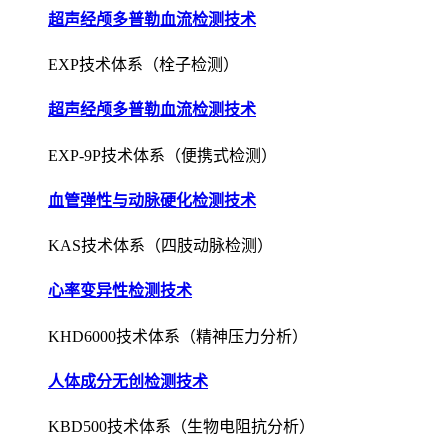
超声经颅多普勒血流检测技术
EXP-9P技术体系（便携式检测）
血管弹性与动脉硬化检测技术
KAS技术体系（四肢动脉检测）
心率变异性检测技术
KHD6000技术体系（精神压力分析）
人体成分无创检测技术
KBD500技术体系（生物电阻抗分析）
肺功能无创检测与评估技术
KPF1000技术体系（压差式检测）