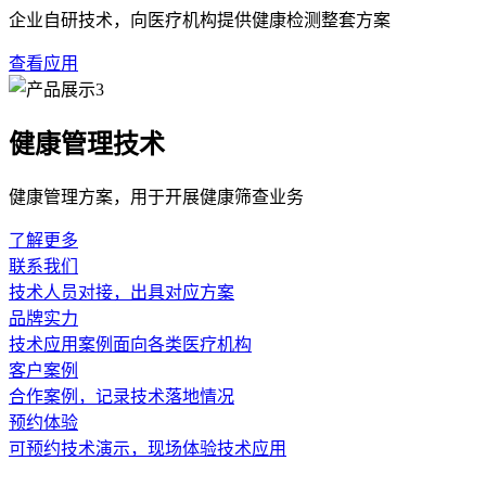
技术的融合与集成是当前最明显的行业趋势。新一代的超声经颅
较全面的脑血管功能评估模型。例如，通过算法整合血流动力学
创、便捷的前提下，提升筛查环节的信息丰富度，为后续的深入
流程的优化与智能化辅助分析，是应对大规模筛查需求的关键。
流程，并开发智能化的辅助分析工具。这些工具能够自动识别并
出结果必须由具备资质的医师或技师结合医疗机构情况进行专业
在这一发展进程中，专业培训与持续的技术支持体系显得尤为重
重配套建立覆盖操作规范、图像识别、基础维护的培训体系，并
采集的数据具有可比性与参考价值，真正助力构建可及性更强、
超声经颅多普勒血流分析仪
脑血管健康评估
筛查技术
上一篇：不同场景下如何匹配超声经颅多普
下一篇：解码脑血
相关新闻