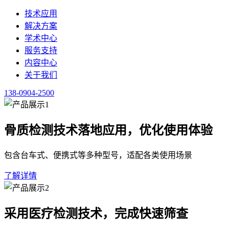
服务支持
内容中心
关于我们
138-0904-2500
健康新闻
整理健康行业政策、医学资讯与科普内容，供行业人员查阅。
点击咨询超声经颅多普勒血流分析仪 138-0904-2500
首页
/
内容中心
/
健康新闻
·
正文
超声经颅多普勒血流分析仪：脑血管健康管理迈向稳
2026-06-17
·
健康新闻
·
预计阅读 3 分钟
脑血管健康评估正从传统的单一检测模式，向更前端的广泛筛查
声
经颅多普勒
血流分析仪的技术演进路径，紧密贴合了这一市场
群的健康档案建立中，这标志着该类设备正成为脑血管健康筛查