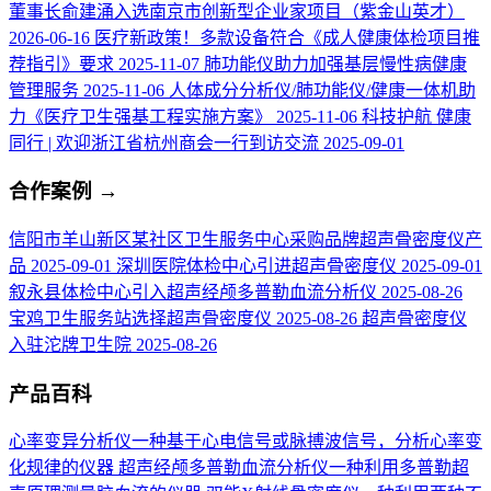
董事长俞建涌入选南京市创新型企业家项目（紫金山英才）
2026-06-16
医疗新政策！多款设备符合《成人健康体检项目推
荐指引》要求
2025-11-07
肺功能仪助力加强基层慢性病健康
管理服务
2025-11-06
人体成分分析仪/肺功能仪/健康一体机助
力《医疗卫生强基工程实施方案》
2025-11-06
科技护航 健康
同行 | 欢迎浙江省杭州商会一行到访交流
2025-09-01
合作案例
→
信阳市羊山新区某社区卫生服务中心采购品牌超声骨密度仪产
品
2025-09-01
深圳医院体检中心引进超声骨密度仪
2025-09-01
叙永县体检中心引入超声经颅多普勒血流分析仪
2025-08-26
宝鸡卫生服务站选择超声骨密度仪
2025-08-26
超声骨密度仪
入驻沱牌卫生院
2025-08-26
产品百科
心率变异分析仪
一种基于心电信号或脉搏波信号，分析心率变
化规律的仪器
超声经颅多普勒血流分析仪
一种利用多普勒超