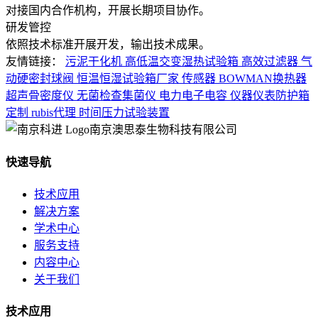
对接国内合作机构，开展长期项目协作。
研发管控
依照技术标准开展开发，输出技术成果。
友情链接：
污泥干化机
高低温交变湿热试验箱
高效过滤器
气
动硬密封球阀
恒温恒湿试验箱厂家
传感器
BOWMAN换热器
超声骨密度仪
无菌检查集菌仪
电力电子电容
仪器仪表防护箱
定制
rubis代理
时间压力试验装置
南京澳思泰生物科技有限公司
快速导航
技术应用
解决方案
学术中心
服务支持
内容中心
关于我们
技术应用