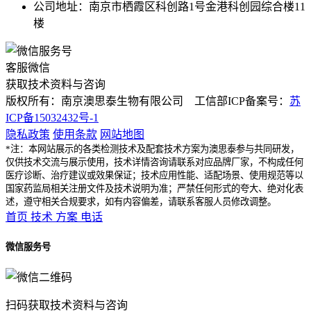
公司地址：南京市栖霞区科创路1号金港科创园综合楼11
楼
客服微信
获取技术资料与咨询
版权所有：南京澳思泰生物有限公司 工信部ICP备案号：
苏
ICP备15032432号-1
隐私政策
使用条款
网站地图
*注：本网站展示的各类检测技术及配套技术方案为澳思泰参与共同研发，
仅供技术交流与展示使用，技术详情咨询请联系对应品牌厂家，不构成任何
医疗诊断、治疗建议或效果保证；技术应用性能、适配场景、使用规范等以
国家药监局相关注册文件及技术说明为准；严禁任何形式的夸大、绝对化表
述，遵守相关合规要求，如有内容偏差，请联系客服人员修改调整。
首页
技术
方案
电话
微信服务号
扫码获取技术资料与咨询