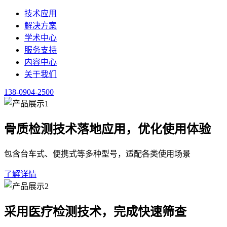
服务支持
内容中心
关于我们
138-0904-2500
健康新闻
整理健康行业政策、医学资讯与科普内容，供行业人员查阅。
点击咨询肺功能仪价格 138-0904-2500
首页
/
内容中心
/
健康新闻
·
正文
采购肺功能仪：价格之外的实用决策指南
2026-06-18
·
健康新闻
·
预计阅读 3 分钟
在考虑
肺功能仪
价格时，一个常见的误区是将初期购置成本等同
准与维护的便捷性，以及软件升级是否需要额外付费。一款设计
提供完整的全生命周期成本构成说明，以便进行横向比较。