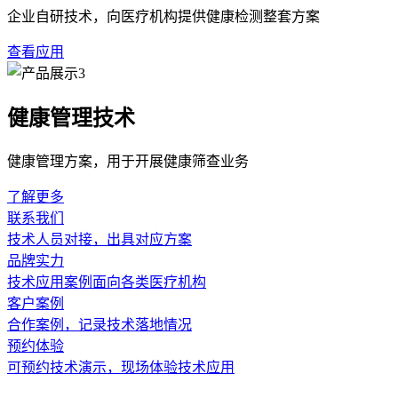
设备的核心检测性能与医疗机构实用性是另一个决定价格价值的
设测试程序的完整性、报告生成的便捷性与数据管理能力等。在
目。采购时应通过试用或演示，确认设备操作是否流畅，输出的
设备的合规性与质量认证是保障其能安心、合法使用的前提，也
含了对质量控制与法规遵循的投入。在选型过程中，务必核实设
风险。
售后服务与技术支持网络是保障设备持续稳定运行的后盾，其价
务网络健全的品牌，能够帮助医院快速解决使用中遇到的问题，
从而做出真正符合自身需求的采购决策。
肺功能仪价格
设备选型
成本效益
上一篇：数字化浪潮下肺功能仪选购：聚焦三
下一篇：智能化
相关新闻