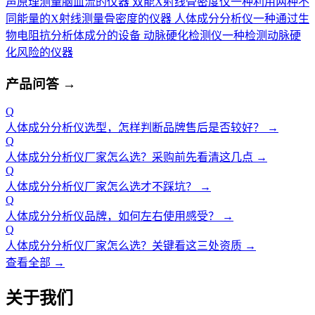
声原理测量脑血流的仪器
双能X射线骨密度仪
一种利用两种不
同能量的X射线测量骨密度的仪器
人体成分分析仪
一种通过生
物电阻抗分析体成分的设备
动脉硬化检测仪
一种检测动脉硬
化风险的仪器
产品问答
→
Q
人体成分分析仪选型，怎样判断品牌售后是否较好？
→
Q
人体成分分析仪厂家怎么选？采购前先看清这几点
→
Q
人体成分分析仪厂家怎么选才不踩坑？
→
Q
人体成分分析仪品牌，如何左右使用感受？
→
Q
人体成分分析仪厂家怎么选？关键看这三处资质
→
查看全部 →
关于我们