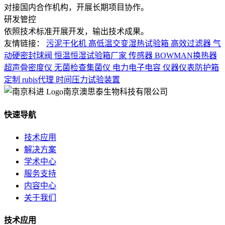
对接国内合作机构，开展长期项目协作。
研发管控
依照技术标准开展开发，输出技术成果。
友情链接：
污泥干化机
高低温交变湿热试验箱
高效过滤器
气
动硬密封球阀
恒温恒湿试验箱厂家
传感器
BOWMAN换热器
超声骨密度仪
无菌检查集菌仪
电力电子电容
仪器仪表防护箱
定制
rubis代理
时间压力试验装置
南京澳思泰生物科技有限公司
快速导航
技术应用
解决方案
学术中心
服务支持
内容中心
关于我们
技术应用