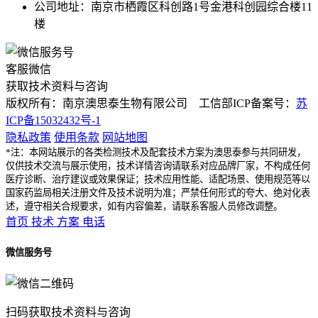
公司地址：南京市栖霞区科创路1号金港科创园综合楼11
楼
客服微信
获取技术资料与咨询
版权所有：南京澳思泰生物有限公司 工信部ICP备案号：
苏
ICP备15032432号-1
隐私政策
使用条款
网站地图
*注：本网站展示的各类检测技术及配套技术方案为澳思泰参与共同研发，
仅供技术交流与展示使用，技术详情咨询请联系对应品牌厂家，不构成任何
医疗诊断、治疗建议或效果保证；技术应用性能、适配场景、使用规范等以
国家药监局相关注册文件及技术说明为准；严禁任何形式的夸大、绝对化表
述，遵守相关合规要求，如有内容偏差，请联系客服人员修改调整。
首页
技术
方案
电话
微信服务号
扫码获取技术资料与咨询