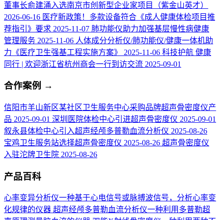
董事长俞建涌入选南京市创新型企业家项目（紫金山英才）
2026-06-16
医疗新政策！多款设备符合《成人健康体检项目推
荐指引》要求
2025-11-07
肺功能仪助力加强基层慢性病健康
管理服务
2025-11-06
人体成分分析仪/肺功能仪/健康一体机助
力《医疗卫生强基工程实施方案》
2025-11-06
科技护航 健康
同行 | 欢迎浙江省杭州商会一行到访交流
2025-09-01
合作案例
→
信阳市羊山新区某社区卫生服务中心采购品牌超声骨密度仪产
品
2025-09-01
深圳医院体检中心引进超声骨密度仪
2025-09-01
叙永县体检中心引入超声经颅多普勒血流分析仪
2025-08-26
宝鸡卫生服务站选择超声骨密度仪
2025-08-26
超声骨密度仪
入驻沱牌卫生院
2025-08-26
产品百科
心率变异分析仪
一种基于心电信号或脉搏波信号，分析心率变
化规律的仪器
超声经颅多普勒血流分析仪
一种利用多普勒超