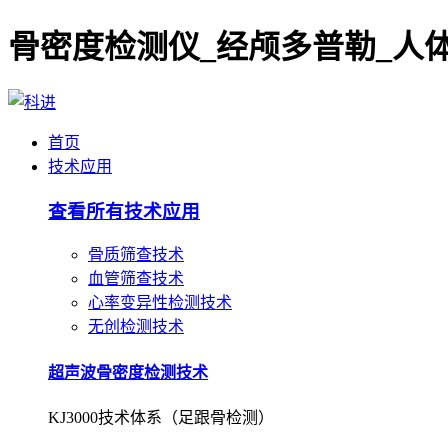
首页
技术应用
查看所有技术应用
骨质筛查技术
血管筛查技术
心率变异性检测技术
无创检测技术
超声波骨密度检测技术
KJ3000技术体系（足跟骨检测）
超声波骨密度检测技术
KJ7000技术体系（桡/胫骨检测）