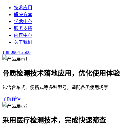
服务支持
内容中心
关于我们
138-0904-2500
健康新闻
整理健康行业政策、医学资讯与科普内容，供行业人员查阅。
点击咨询心率变异检测仪 138-0904-2500
首页
/
内容中心
/
健康新闻
·
正文
稳定捕捉身体信号：专业解析心率变异检测仪的核心
2026-06-22
·
健康新闻
·
预计阅读 3 分钟
心率变异检测仪的检测核心，并非简单的“心跳快慢”，而是聚
高精度传感器持续采集心跳信号，进而计算出这些间期的变化
标。