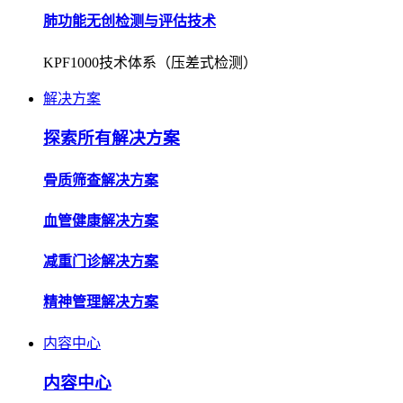
解决方案
探索所有解决方案
骨质筛查解决方案
血管健康解决方案
减重门诊解决方案
精神管理解决方案
内容中心
内容中心
企业资讯
了解公司动态，获取行业最新资讯。