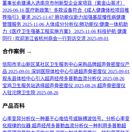
董事长俞建涌入选南京市创新型企业家项目（紫金山英才）
2026-06-16
医疗新政策！多款设备符合《成人健康体检项目推
荐指引》要求
2025-11-07
肺功能仪助力加强基层慢性病健康
管理服务
2025-11-06
人体成分分析仪/肺功能仪/健康一体机助
力《医疗卫生强基工程实施方案》
2025-11-06
科技护航 健康
同行 | 欢迎浙江省杭州商会一行到访交流
2025-09-01
合作案例
→
信阳市羊山新区某社区卫生服务中心采购品牌超声骨密度仪产
品
2025-09-01
深圳医院体检中心引进超声骨密度仪
2025-09-01
叙永县体检中心引入超声经颅多普勒血流分析仪
2025-08-26
宝鸡卫生服务站选择超声骨密度仪
2025-08-26
超声骨密度仪
入驻沱牌卫生院
2025-08-26
产品百科
心率变异分析仪
一种基于心电信号或脉搏波信号，分析心率变
化规律的仪器
超声经颅多普勒血流分析仪
一种利用多普勒超