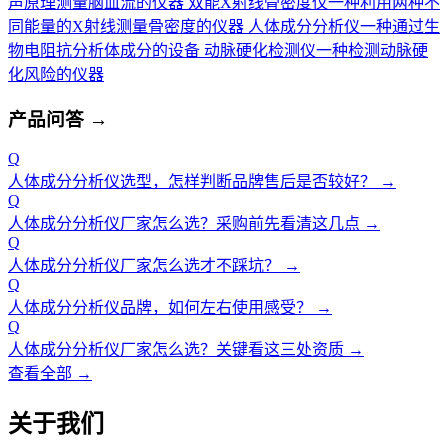
声原理测量脑血流的仪器
双能X射线骨密度仪
一种利用两种不
同能量的X射线测量骨密度的仪器
人体成分分析仪
一种通过生
物电阻抗分析体成分的设备
动脉硬化检测仪
一种检测动脉硬
化风险的仪器
产品问答
→
Q
人体成分分析仪选型，怎样判断品牌售后是否较好？
→
Q
人体成分分析仪厂家怎么选？采购前先看清这几点
→
Q
人体成分分析仪厂家怎么选才不踩坑？
→
Q
人体成分分析仪品牌，如何左右使用感受？
→
Q
人体成分分析仪厂家怎么选？关键看这三处资质
→
查看全部 →
关于我们