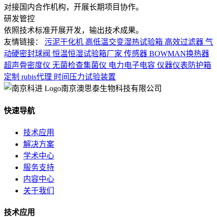
对接国内合作机构，开展长期项目协作。
研发管控
依照技术标准开展开发，输出技术成果。
友情链接：
污泥干化机
高低温交变湿热试验箱
高效过滤器
气
动硬密封球阀
恒温恒湿试验箱厂家
传感器
BOWMAN换热器
超声骨密度仪
无菌检查集菌仪
电力电子电容
仪器仪表防护箱
定制
rubis代理
时间压力试验装置
南京澳思泰生物科技有限公司
快速导航
技术应用
解决方案
学术中心
服务支持
内容中心
关于我们
技术应用