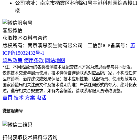
公司地址：南京市栖霞区科创路1号金港科创园综合楼11
楼
客服微信
获取技术资料与咨询
版权所有：南京澳思泰生物有限公司 工信部ICP备案号：
苏
ICP备15032432号-1
隐私政策
使用条款
网站地图
*注：本网站展示的各类检测技术及配套技术方案为澳思泰参与共同研发，
仅供技术交流与展示使用，技术详情咨询请联系对应品牌厂家，不构成任何
医疗诊断、治疗建议或效果保证；技术应用性能、适配场景、使用规范等以
国家药监局相关注册文件及技术说明为准；严禁任何形式的夸大、绝对化表
述，遵守相关合规要求，如有内容偏差，请联系客服人员修改调整。
首页
技术
方案
电话
微信服务号
扫码获取技术资料与咨询