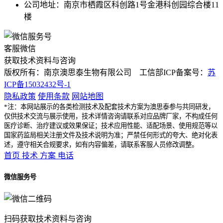
公司地址：南京市栖霞区科创路1号金港科创园综合楼11
楼
客服微信
获取技术资料与咨询
版权所有：南京澳思泰生物有限公司 工信部ICP备案号：
苏
ICP备15032432号-1
隐私政策
使用条款
网站地图
*注：本网站展示的各类检测技术及配套技术方案为澳思泰参与共同研发，
仅供技术交流与展示使用，技术详情咨询请联系对应品牌厂家，不构成任何
医疗诊断、治疗建议或效果保证；技术应用性能、适配场景、使用规范等以
国家药监局相关注册文件及技术说明为准；严禁任何形式的夸大、绝对化表
述，遵守相关合规要求，如有内容偏差，请联系客服人员修改调整。
首页
技术
方案
电话
微信服务号
扫码获取技术资料与咨询