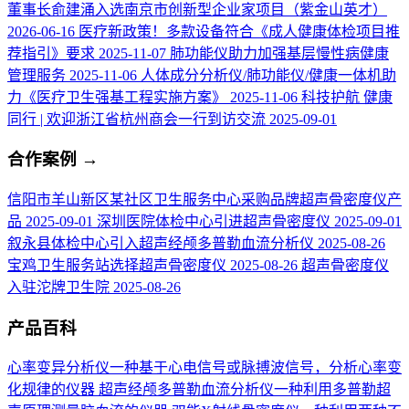
董事长俞建涌入选南京市创新型企业家项目（紫金山英才）
2026-06-16
医疗新政策！多款设备符合《成人健康体检项目推
荐指引》要求
2025-11-07
肺功能仪助力加强基层慢性病健康
管理服务
2025-11-06
人体成分分析仪/肺功能仪/健康一体机助
力《医疗卫生强基工程实施方案》
2025-11-06
科技护航 健康
同行 | 欢迎浙江省杭州商会一行到访交流
2025-09-01
合作案例
→
信阳市羊山新区某社区卫生服务中心采购品牌超声骨密度仪产
品
2025-09-01
深圳医院体检中心引进超声骨密度仪
2025-09-01
叙永县体检中心引入超声经颅多普勒血流分析仪
2025-08-26
宝鸡卫生服务站选择超声骨密度仪
2025-08-26
超声骨密度仪
入驻沱牌卫生院
2025-08-26
产品百科
心率变异分析仪
一种基于心电信号或脉搏波信号，分析心率变
化规律的仪器
超声经颅多普勒血流分析仪
一种利用多普勒超