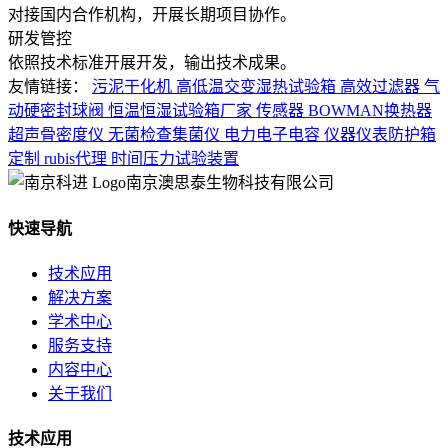
对接国内合作机构，开展长期项目协作。
研发管控
依照技术标准开展开发，输出技术成果。
友情链接：
污泥干化机
高低温交变湿热试验箱
高效过滤器
气
动硬密封球阀
恒温恒湿试验箱厂家
传感器
BOWMAN换热器
超声骨密度仪
无菌检查集菌仪
电力电子电容
仪器仪表防护箱
定制
rubis代理
时间压力试验装置
南京澳思泰生物科技有限公司
快速导航
技术应用
解决方案
学术中心
服务支持
内容中心
关于我们
技术应用