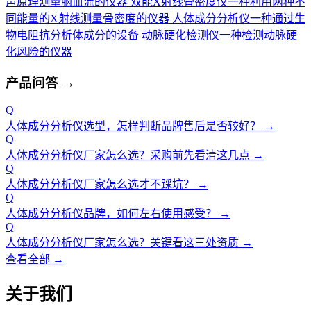
声原理测量脑血流的仪器
双能X射线骨密度仪
一种利用两种不
同能量的X射线测量骨密度的仪器
人体成分分析仪
一种通过生
物电阻抗分析体成分的设备
动脉硬化检测仪
一种检测动脉硬
化风险的仪器
产品问答
→
Q
人体成分分析仪选型，怎样判断品牌售后是否较好？
→
Q
人体成分分析仪厂家怎么选？采购前先看清这几点
→
Q
人体成分分析仪厂家怎么选才不踩坑？
→
Q
人体成分分析仪品牌，如何左右使用感受？
→
Q
人体成分分析仪厂家怎么选？关键看这三处资质
→
查看全部 →
关于我们