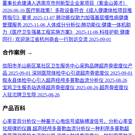
董事长俞建涌入选南京市创新型企业家项目（紫金山英才）
2026-06-16
医疗新政策！多款设备符合《成人健康体检项目推
荐指引》要求
2025-11-07
肺功能仪助力加强基层慢性病健康
管理服务
2025-11-06
人体成分分析仪/肺功能仪/健康一体机助
力《医疗卫生强基工程实施方案》
2025-11-06
科技护航 健康
同行 | 欢迎浙江省杭州商会一行到访交流
2025-09-01
合作案例
→
信阳市羊山新区某社区卫生服务中心采购品牌超声骨密度仪产
品
2025-09-01
深圳医院体检中心引进超声骨密度仪
2025-09-01
叙永县体检中心引入超声经颅多普勒血流分析仪
2025-08-26
宝鸡卫生服务站选择超声骨密度仪
2025-08-26
超声骨密度仪
入驻沱牌卫生院
2025-08-26
产品百科
心率变异分析仪
一种基于心电信号或脉搏波信号，分析心率变
化规律的仪器
超声经颅多普勒血流分析仪
一种利用多普勒超