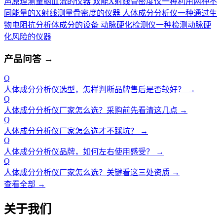
声原理测量脑血流的仪器
双能X射线骨密度仪
一种利用两种不
同能量的X射线测量骨密度的仪器
人体成分分析仪
一种通过生
物电阻抗分析体成分的设备
动脉硬化检测仪
一种检测动脉硬
化风险的仪器
产品问答
→
Q
人体成分分析仪选型，怎样判断品牌售后是否较好？
→
Q
人体成分分析仪厂家怎么选？采购前先看清这几点
→
Q
人体成分分析仪厂家怎么选才不踩坑？
→
Q
人体成分分析仪品牌，如何左右使用感受？
→
Q
人体成分分析仪厂家怎么选？关键看这三处资质
→
查看全部 →
关于我们