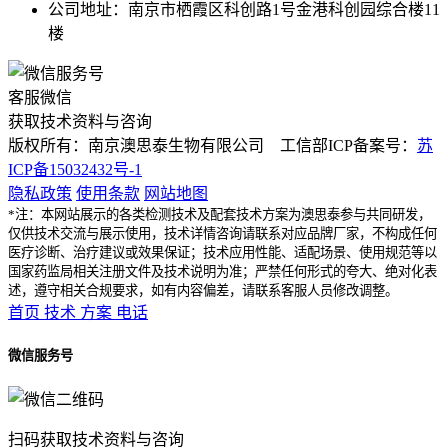
公司地址：南京市栖霞区科创路1号金港科创园综合楼11
楼
客服微信
获取技术资料与咨询
版权所有：南京澳思泰生物有限公司 工信部ICP备案号：
苏
ICP备15032432号-1
隐私政策
使用条款
网站地图
*注：本网站展示的各类检测技术及配套技术方案为澳思泰参与共同研发，
仅供技术交流与展示使用，技术详情咨询请联系对应品牌厂家，不构成任何
医疗诊断、治疗建议或效果保证；技术应用性能、适配场景、使用规范等以
国家药监局相关注册文件及技术说明为准；严禁任何形式的夸大、绝对化表
述，遵守相关合规要求，如有内容偏差，请联系客服人员修改调整。
首页
技术
方案
电话
微信服务号
扫码获取技术资料与咨询