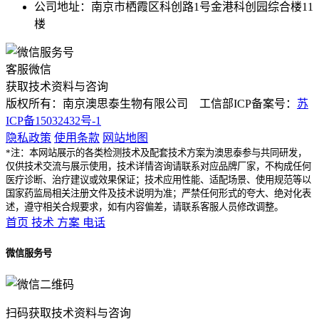
公司地址：南京市栖霞区科创路1号金港科创园综合楼11
楼
客服微信
获取技术资料与咨询
版权所有：南京澳思泰生物有限公司 工信部ICP备案号：
苏
ICP备15032432号-1
隐私政策
使用条款
网站地图
*注：本网站展示的各类检测技术及配套技术方案为澳思泰参与共同研发，
仅供技术交流与展示使用，技术详情咨询请联系对应品牌厂家，不构成任何
医疗诊断、治疗建议或效果保证；技术应用性能、适配场景、使用规范等以
国家药监局相关注册文件及技术说明为准；严禁任何形式的夸大、绝对化表
述，遵守相关合规要求，如有内容偏差，请联系客服人员修改调整。
首页
技术
方案
电话
微信服务号
扫码获取技术资料与咨询