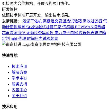
对接国内合作机构，开展长期项目协作。
研发管控
依照技术标准开展开发，输出技术成果。
友情链接：
污泥干化机
高低温交变湿热试验箱
高效过滤器
气
动硬密封球阀
恒温恒湿试验箱厂家
传感器
BOWMAN换热器
超声骨密度仪
无菌检查集菌仪
电力电子电容
仪器仪表防护箱
定制
rubis代理
时间压力试验装置
南京澳思泰生物科技有限公司
快速导航
技术应用
解决方案
学术中心
服务支持
内容中心
关于我们
技术应用