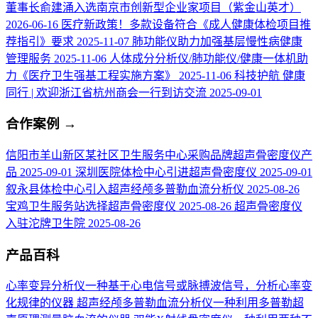
董事长俞建涌入选南京市创新型企业家项目（紫金山英才）
2026-06-16
医疗新政策！多款设备符合《成人健康体检项目推
荐指引》要求
2025-11-07
肺功能仪助力加强基层慢性病健康
管理服务
2025-11-06
人体成分分析仪/肺功能仪/健康一体机助
力《医疗卫生强基工程实施方案》
2025-11-06
科技护航 健康
同行 | 欢迎浙江省杭州商会一行到访交流
2025-09-01
合作案例
→
信阳市羊山新区某社区卫生服务中心采购品牌超声骨密度仪产
品
2025-09-01
深圳医院体检中心引进超声骨密度仪
2025-09-01
叙永县体检中心引入超声经颅多普勒血流分析仪
2025-08-26
宝鸡卫生服务站选择超声骨密度仪
2025-08-26
超声骨密度仪
入驻沱牌卫生院
2025-08-26
产品百科
心率变异分析仪
一种基于心电信号或脉搏波信号，分析心率变
化规律的仪器
超声经颅多普勒血流分析仪
一种利用多普勒超