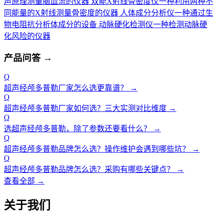
声原理测量脑血流的仪器
双能X射线骨密度仪
一种利用两种不
同能量的X射线测量骨密度的仪器
人体成分分析仪
一种通过生
物电阻抗分析体成分的设备
动脉硬化检测仪
一种检测动脉硬
化风险的仪器
产品问答
→
Q
超声经颅多普勒厂家怎么选更靠谱？
→
Q
超声经颅多普勒厂家如何选？三大实测对比维度
→
Q
选超声经颅多普勒，除了参数还要看什么？
→
Q
超声经颅多普勒品牌怎么选？操作维护会遇到哪些坑？
→
Q
超声经颅多普勒品牌怎么选？采购有哪些关键点？
→
查看全部 →
关于我们