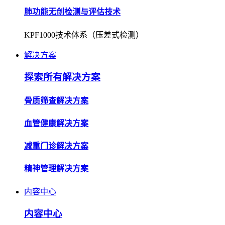
解决方案
探索所有解决方案
骨质筛查解决方案
血管健康解决方案
减重门诊解决方案
精神管理解决方案
内容中心
内容中心
企业资讯
了解公司动态，获取行业最新资讯。