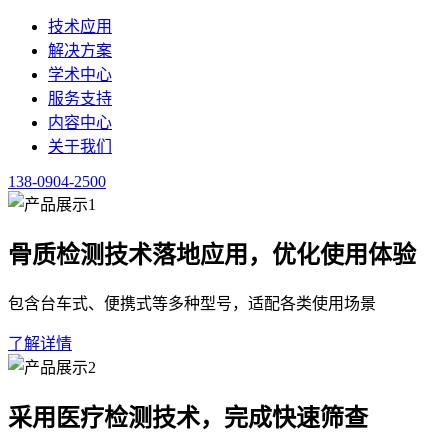
服务支持
内容中心
关于我们
138-0904-2500
健康新闻
整理健康行业政策、医学资讯与科普内容，供行业人员查阅。
点击咨询便携式心率变异分析仪 138-0904-2500
首页
/
内容中心
/
健康新闻
·
正文
便携式心率变异分析仪：如何满足移动评估需求
2026-07-01
·
健康新闻
·
预计阅读 3 分钟
在为科室或机构遴选便携式
心率变异分析仪
时，决策者的核心关
考察设备是否具备参考的医疗器械注册资质，以及其检测结果能
实际操作中的便捷性是决定设备能否融入日常工作流程的关键。