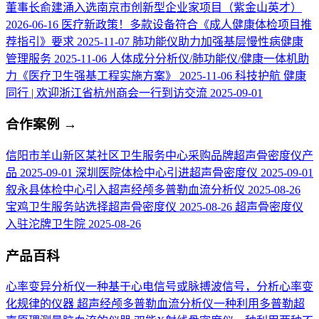
董事长俞建涌入选南京市创新型企业家项目（紫金山英才）
2026-06-16
医疗新政策！多款设备符合《成人健康体检项目推
荐指引》要求
2025-11-07
肺功能仪助力加强基层慢性病健康
管理服务
2025-11-06
人体成分分析仪/肺功能仪/健康一体机助
力《医疗卫生强基工程实施方案》
2025-11-06
科技护航 健康
同行 | 欢迎浙江省杭州商会一行到访交流
2025-09-01
合作案例
→
信阳市羊山新区某社区卫生服务中心采购品牌超声骨密度仪产
品
2025-09-01
深圳医院体检中心引进超声骨密度仪
2025-09-01
叙永县体检中心引入超声经颅多普勒血流分析仪
2025-08-26
宝鸡卫生服务站选择超声骨密度仪
2025-08-26
超声骨密度仪
入驻沱牌卫生院
2025-08-26
产品百科
心率变异分析仪
一种基于心电信号或脉搏波信号，分析心率变
化规律的仪器
超声经颅多普勒血流分析仪
一种利用多普勒超