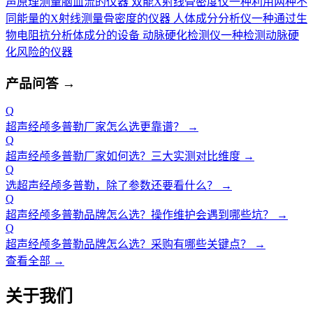
声原理测量脑血流的仪器
双能X射线骨密度仪
一种利用两种不
同能量的X射线测量骨密度的仪器
人体成分分析仪
一种通过生
物电阻抗分析体成分的设备
动脉硬化检测仪
一种检测动脉硬
化风险的仪器
产品问答
→
Q
超声经颅多普勒厂家怎么选更靠谱？
→
Q
超声经颅多普勒厂家如何选？三大实测对比维度
→
Q
选超声经颅多普勒，除了参数还要看什么？
→
Q
超声经颅多普勒品牌怎么选？操作维护会遇到哪些坑？
→
Q
超声经颅多普勒品牌怎么选？采购有哪些关键点？
→
查看全部 →
关于我们