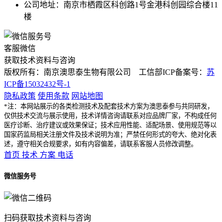
公司地址：南京市栖霞区科创路1号金港科创园综合楼11
楼
客服微信
获取技术资料与咨询
版权所有：南京澳思泰生物有限公司 工信部ICP备案号：
苏
ICP备15032432号-1
隐私政策
使用条款
网站地图
*注：本网站展示的各类检测技术及配套技术方案为澳思泰参与共同研发，
仅供技术交流与展示使用，技术详情咨询请联系对应品牌厂家，不构成任何
医疗诊断、治疗建议或效果保证；技术应用性能、适配场景、使用规范等以
国家药监局相关注册文件及技术说明为准；严禁任何形式的夸大、绝对化表
述，遵守相关合规要求，如有内容偏差，请联系客服人员修改调整。
首页
技术
方案
电话
微信服务号
扫码获取技术资料与咨询