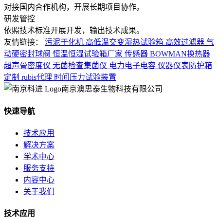
对接国内合作机构，开展长期项目协作。
研发管控
依照技术标准开展开发，输出技术成果。
友情链接：
污泥干化机
高低温交变湿热试验箱
高效过滤器
气
动硬密封球阀
恒温恒湿试验箱厂家
传感器
BOWMAN换热器
超声骨密度仪
无菌检查集菌仪
电力电子电容
仪器仪表防护箱
定制
rubis代理
时间压力试验装置
南京澳思泰生物科技有限公司
快速导航
技术应用
解决方案
学术中心
服务支持
内容中心
关于我们
技术应用