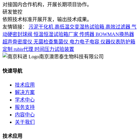
对接国内合作机构，开展长期项目协作。
研发管控
依照技术标准开展开发，输出技术成果。
友情链接：
污泥干化机
高低温交变湿热试验箱
高效过滤器
气
动硬密封球阀
恒温恒湿试验箱厂家
传感器
BOWMAN换热器
超声骨密度仪
无菌检查集菌仪
电力电子电容
仪器仪表防护箱
定制
rubis代理
时间压力试验装置
南京澳思泰生物科技有限公司
快速导航
技术应用
解决方案
学术中心
服务支持
内容中心
关于我们
技术应用