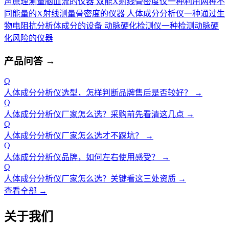
声原理测量脑血流的仪器
双能X射线骨密度仪
一种利用两种不
同能量的X射线测量骨密度的仪器
人体成分分析仪
一种通过生
物电阻抗分析体成分的设备
动脉硬化检测仪
一种检测动脉硬
化风险的仪器
产品问答
→
Q
人体成分分析仪选型，怎样判断品牌售后是否较好？
→
Q
人体成分分析仪厂家怎么选？采购前先看清这几点
→
Q
人体成分分析仪厂家怎么选才不踩坑？
→
Q
人体成分分析仪品牌，如何左右使用感受？
→
Q
人体成分分析仪厂家怎么选？关键看这三处资质
→
查看全部 →
关于我们