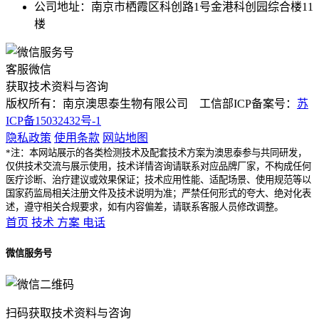
公司地址：南京市栖霞区科创路1号金港科创园综合楼11
楼
客服微信
获取技术资料与咨询
版权所有：南京澳思泰生物有限公司 工信部ICP备案号：
苏
ICP备15032432号-1
隐私政策
使用条款
网站地图
*注：本网站展示的各类检测技术及配套技术方案为澳思泰参与共同研发，
仅供技术交流与展示使用，技术详情咨询请联系对应品牌厂家，不构成任何
医疗诊断、治疗建议或效果保证；技术应用性能、适配场景、使用规范等以
国家药监局相关注册文件及技术说明为准；严禁任何形式的夸大、绝对化表
述，遵守相关合规要求，如有内容偏差，请联系客服人员修改调整。
首页
技术
方案
电话
微信服务号
扫码获取技术资料与咨询