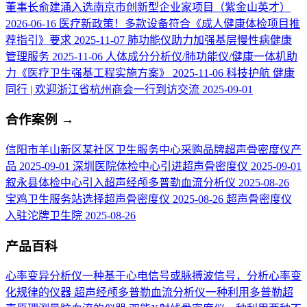
董事长俞建涌入选南京市创新型企业家项目（紫金山英才）
2026-06-16
医疗新政策！多款设备符合《成人健康体检项目推
荐指引》要求
2025-11-07
肺功能仪助力加强基层慢性病健康
管理服务
2025-11-06
人体成分分析仪/肺功能仪/健康一体机助
力《医疗卫生强基工程实施方案》
2025-11-06
科技护航 健康
同行 | 欢迎浙江省杭州商会一行到访交流
2025-09-01
合作案例
→
信阳市羊山新区某社区卫生服务中心采购品牌超声骨密度仪产
品
2025-09-01
深圳医院体检中心引进超声骨密度仪
2025-09-01
叙永县体检中心引入超声经颅多普勒血流分析仪
2025-08-26
宝鸡卫生服务站选择超声骨密度仪
2025-08-26
超声骨密度仪
入驻沱牌卫生院
2025-08-26
产品百科
心率变异分析仪
一种基于心电信号或脉搏波信号，分析心率变
化规律的仪器
超声经颅多普勒血流分析仪
一种利用多普勒超