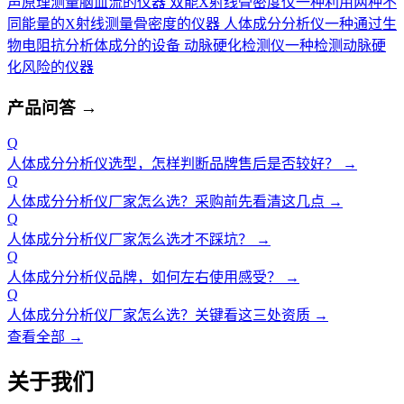
声原理测量脑血流的仪器
双能X射线骨密度仪
一种利用两种不
同能量的X射线测量骨密度的仪器
人体成分分析仪
一种通过生
物电阻抗分析体成分的设备
动脉硬化检测仪
一种检测动脉硬
化风险的仪器
产品问答
→
Q
人体成分分析仪选型，怎样判断品牌售后是否较好？
→
Q
人体成分分析仪厂家怎么选？采购前先看清这几点
→
Q
人体成分分析仪厂家怎么选才不踩坑？
→
Q
人体成分分析仪品牌，如何左右使用感受？
→
Q
人体成分分析仪厂家怎么选？关键看这三处资质
→
查看全部 →
关于我们