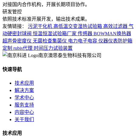
对接国内合作机构，开展长期项目协作。
研发管控
依照技术标准开展开发，输出技术成果。
友情链接：
污泥干化机
高低温交变湿热试验箱
高效过滤器
气
动硬密封球阀
恒温恒湿试验箱厂家
传感器
BOWMAN换热器
超声骨密度仪
无菌检查集菌仪
电力电子电容
仪器仪表防护箱
定制
rubis代理
时间压力试验装置
南京澳思泰生物科技有限公司
快速导航
技术应用
解决方案
学术中心
服务支持
内容中心
关于我们
技术应用