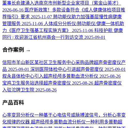
董事长俞建涌入选南京市创新型企业家项目（紫金山英才）
2026-06-16
医疗新政策！多款设备符合《成人健康体检项目推
荐指引》要求
2025-11-07
肺功能仪助力加强基层慢性病健康
管理服务
2025-11-06
人体成分分析仪/肺功能仪/健康一体机助
力《医疗卫生强基工程实施方案》
2025-11-06
科技护航 健康
同行 | 欢迎浙江省杭州商会一行到访交流
2025-09-01
合作案例
→
信阳市羊山新区某社区卫生服务中心采购品牌超声骨密度仪产
品
2025-09-01
深圳医院体检中心引进超声骨密度仪
2025-09-01
叙永县体检中心引入超声经颅多普勒血流分析仪
2025-08-26
宝鸡卫生服务站选择超声骨密度仪
2025-08-26
超声骨密度仪
入驻沱牌卫生院
2025-08-26
产品百科
心率变异分析仪
一种基于心电信号或脉搏波信号，分析心率变
化规律的仪器
超声经颅多普勒血流分析仪
一种利用多普勒超