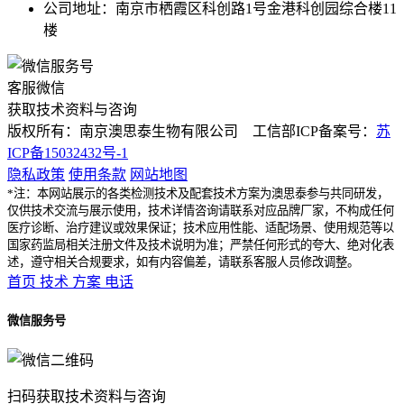
公司地址：南京市栖霞区科创路1号金港科创园综合楼11
楼
客服微信
获取技术资料与咨询
版权所有：南京澳思泰生物有限公司 工信部ICP备案号：
苏
ICP备15032432号-1
隐私政策
使用条款
网站地图
*注：本网站展示的各类检测技术及配套技术方案为澳思泰参与共同研发，
仅供技术交流与展示使用，技术详情咨询请联系对应品牌厂家，不构成任何
医疗诊断、治疗建议或效果保证；技术应用性能、适配场景、使用规范等以
国家药监局相关注册文件及技术说明为准；严禁任何形式的夸大、绝对化表
述，遵守相关合规要求，如有内容偏差，请联系客服人员修改调整。
首页
技术
方案
电话
微信服务号
扫码获取技术资料与咨询