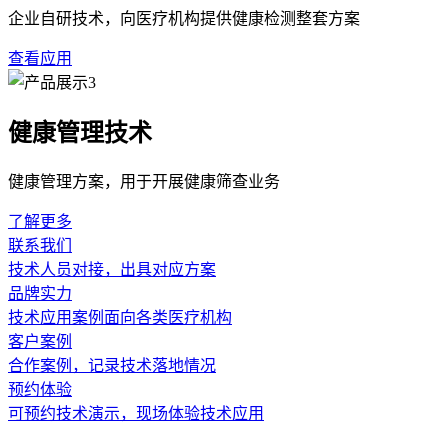
另一个容易被忽略的对比点是设备的移动性与操作便捷性。医院
接方式都会影响实际工作效率。对比时，可重点关注设备是否
验，间接影响检测工作的整体流畅度。
除了硬件与操作的直观差异，设备的后续使用成本与售后支持力
同时，完善的售后培训、及时的故障响应以及稳定的配件供应，
协作的较好程度。
从使用单位的实际反馈出发，对比评测还应考虑设备在具体*操
支持与医院信息管理系统对接的数据导出功能，这在对比时也值
估，才能为实际工作提供切实的帮助。
血流检测
功能配置
使用成本
上一篇：技术迭代重塑经颅多普勒设备价值
下一篇：超声经颅
相关新闻