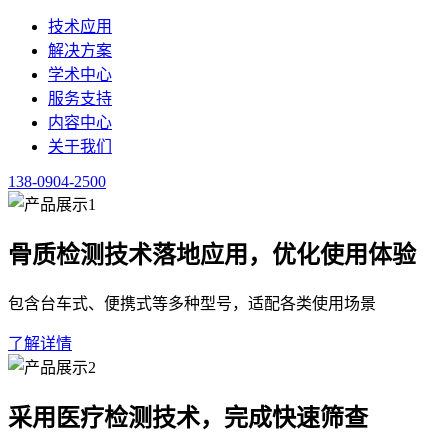
服务支持
内容中心
关于我们
138-0904-2500
健康新闻
整理健康行业政策、医学资讯与科普内容，供行业人员查阅。
点击咨询血流检测 138-0904-2500
首页
/
内容中心
/
健康新闻
·
正文
超声经颅多普勒选择：价格之外的配置差异与使用考
2026-07-03
·
健康新闻
·
预计阅读 3 分钟
不少采购者在评估超声
经颅多普勒
设备时，容易将价格作为首要
量，而部分设备则整合了外周血管检测、栓子筛查等拓展功能。
速度参数的响应精度，往往是比单纯比价更有参考价值的维度。