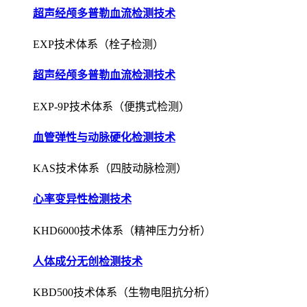
超声经颅多普勒血流检测技术
EXP-9P技术体系（便携式检测）
血管弹性与动脉硬化检测技术
KAS技术体系（四肢动脉检测）
心率变异性检测技术
KHD6000技术体系（精神压力分析）
人体成分无创检测技术
KBD500技术体系（生物电阻抗分析）
肺功能无创检测与评估技术
KPF1000技术体系（压差式检测）