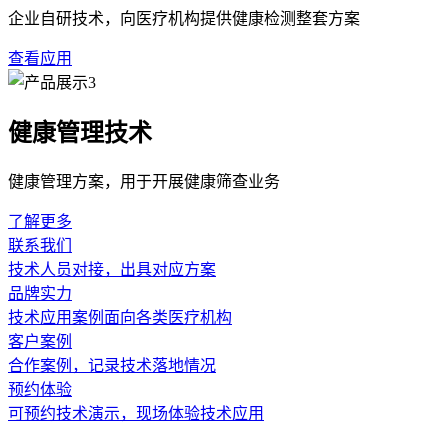
据采集速率和重复性至关重要。用户反映，当设备能快速生成可
维护和售后服务同样是用户体验的关键组成部分。用户在使用一
检测较稳定性的基础，因此用户在选择设备时，会关注服务网络
综合不同用户的真实反馈，便携式骨密度仪的选型应基于实际使
来更高的满足度。建议采购方在决策前模拟日常检测流程，重点
便携式骨密度仪
用户体验
设备选型
上一篇：超声骨密度检测：技术路径的简化与
下一篇：技术创
相关新闻
心率变异分析仪价格背后的价值锚点解析
2026-08-05 · 健康新闻