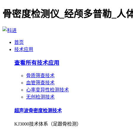
首页
技术应用
查看所有技术应用
骨质筛查技术
血管筛查技术
心率变异性检测技术
无创检测技术
超声波骨密度检测技术
KJ3000技术体系（足跟骨检测）
超声波骨密度检测技术
KJ7000技术体系（桡/胫骨检测）