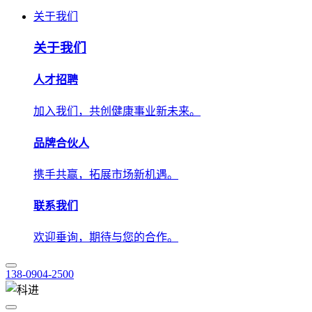
人才招聘
加入我们，共创健康事业新未来。
品牌合伙人
携手共赢，拓展市场新机遇。
联系我们
欢迎垂询，期待与您的合作。
138-0904-2500
技术应用
解决方案
学术中心