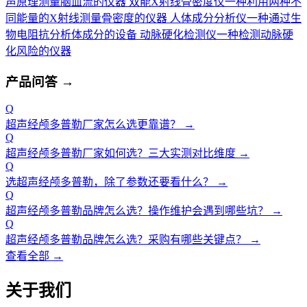
声原理测量脑血流的仪器
双能X射线骨密度仪
一种利用两种不
同能量的X射线测量骨密度的仪器
人体成分分析仪
一种通过生
物电阻抗分析体成分的设备
动脉硬化检测仪
一种检测动脉硬
化风险的仪器
产品问答
→
Q
超声经颅多普勒厂家怎么选更靠谱？
→
Q
超声经颅多普勒厂家如何选？三大实测对比维度
→
Q
选超声经颅多普勒，除了参数还要看什么？
→
Q
超声经颅多普勒品牌怎么选？操作维护会遇到哪些坑？
→
Q
超声经颅多普勒品牌怎么选？采购有哪些关键点？
→
查看全部 →
关于我们