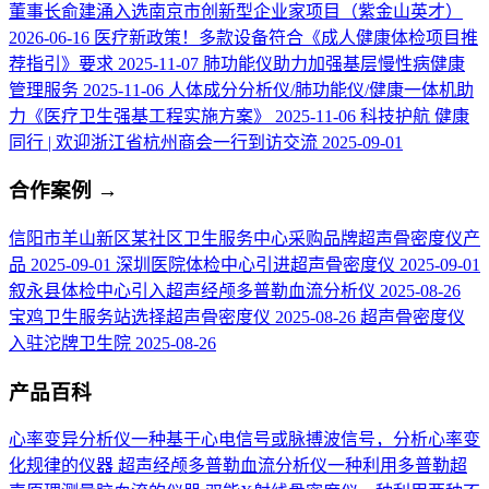
董事长俞建涌入选南京市创新型企业家项目（紫金山英才）
2026-06-16
医疗新政策！多款设备符合《成人健康体检项目推
荐指引》要求
2025-11-07
肺功能仪助力加强基层慢性病健康
管理服务
2025-11-06
人体成分分析仪/肺功能仪/健康一体机助
力《医疗卫生强基工程实施方案》
2025-11-06
科技护航 健康
同行 | 欢迎浙江省杭州商会一行到访交流
2025-09-01
合作案例
→
信阳市羊山新区某社区卫生服务中心采购品牌超声骨密度仪产
品
2025-09-01
深圳医院体检中心引进超声骨密度仪
2025-09-01
叙永县体检中心引入超声经颅多普勒血流分析仪
2025-08-26
宝鸡卫生服务站选择超声骨密度仪
2025-08-26
超声骨密度仪
入驻沱牌卫生院
2025-08-26
产品百科
心率变异分析仪
一种基于心电信号或脉搏波信号，分析心率变
化规律的仪器
超声经颅多普勒血流分析仪
一种利用多普勒超