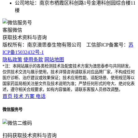
公司地址：南京市栖霞区科创路1号金港科创园综合楼11
楼
客服微信
获取技术资料与咨询
版权所有：南京澳思泰生物有限公司 工信部ICP备案号：
苏
ICP备15032432号-1
隐私政策
使用条款
网站地图
*注：本网站展示的各类检测技术及配套技术方案为澳思泰参与共同研发，
仅供技术交流与展示使用，技术详情咨询请联系对应品牌厂家，不构成任何
医疗诊断、治疗建议或效果保证；技术应用性能、适配场景、使用规范等以
国家药监局相关注册文件及技术说明为准；严禁任何形式的夸大、绝对化表
述，遵守相关合规要求，如有内容偏差，请联系客服人员修改调整。
首页
技术
方案
电话
微信服务号
扫码获取技术资料与咨询