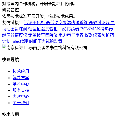
对接国内合作机构，开展长期项目协作。
研发管控
依照技术标准开展开发，输出技术成果。
友情链接：
污泥干化机
高低温交变湿热试验箱
高效过滤器
气
动硬密封球阀
恒温恒湿试验箱厂家
传感器
BOWMAN换热器
超声骨密度仪
无菌检查集菌仪
电力电子电容
仪器仪表防护箱
定制
rubis代理
时间压力试验装置
南京澳思泰生物科技有限公司
快速导航
技术应用
解决方案
学术中心
服务支持
内容中心
关于我们
技术应用