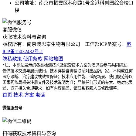
公司地址：南京市栖霞区科创路1号金港科创园综合楼11
楼
客服微信
获取技术资料与咨询
版权所有：南京澳思泰生物有限公司 工信部ICP备案号：
苏
ICP备15032432号-1
隐私政策
使用条款
网站地图
*注：本网站展示的各类检测技术及配套技术方案为澳思泰参与共同研发，
仅供技术交流与展示使用，技术详情咨询请联系对应品牌厂家，不构成任何
医疗诊断、治疗建议或效果保证；技术应用性能、适配场景、使用规范等以
国家药监局相关注册文件及技术说明为准；严禁任何形式的夸大、绝对化表
述，遵守相关合规要求，如有内容偏差，请联系客服人员修改调整。
首页
技术
方案
电话
微信服务号
扫码获取技术资料与咨询