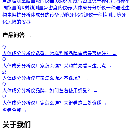
声原理测量脑血流的仪器
双能X射线骨密度仪
一种利用两种不
同能量的X射线测量骨密度的仪器
人体成分分析仪
一种通过生
物电阻抗分析体成分的设备
动脉硬化检测仪
一种检测动脉硬
化风险的仪器
产品问答
→
Q
人体成分分析仪选型，怎样判断品牌售后是否较好？
→
Q
人体成分分析仪厂家怎么选？采购前先看清这几点
→
Q
人体成分分析仪厂家怎么选才不踩坑？
→
Q
人体成分分析仪品牌，如何左右使用感受？
→
Q
人体成分分析仪厂家怎么选？关键看这三处资质
→
查看全部 →
关于我们