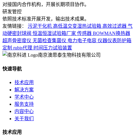
对接国内合作机构，开展长期项目协作。
研发管控
依照技术标准开展开发，输出技术成果。
友情链接：
污泥干化机
高低温交变湿热试验箱
高效过滤器
气
动硬密封球阀
恒温恒湿试验箱厂家
传感器
BOWMAN换热器
超声骨密度仪
无菌检查集菌仪
电力电子电容
仪器仪表防护箱
定制
rubis代理
时间压力试验装置
南京澳思泰生物科技有限公司
快速导航
技术应用
解决方案
学术中心
服务支持
内容中心
关于我们
技术应用