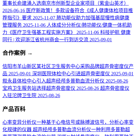
董事长俞建涌入选南京市创新型企业家项目（紫金山英才）
2026-06-16
医疗新政策！多款设备符合《成人健康体检项目推
荐指引》要求
2025-11-07
肺功能仪助力加强基层慢性病健康
管理服务
2025-11-06
人体成分分析仪/肺功能仪/健康一体机助
力《医疗卫生强基工程实施方案》
2025-11-06
科技护航 健康
同行 | 欢迎浙江省杭州商会一行到访交流
2025-09-01
合作案例
→
信阳市羊山新区某社区卫生服务中心采购品牌超声骨密度仪产
品
2025-09-01
深圳医院体检中心引进超声骨密度仪
2025-09-01
叙永县体检中心引入超声经颅多普勒血流分析仪
2025-08-26
宝鸡卫生服务站选择超声骨密度仪
2025-08-26
超声骨密度仪
入驻沱牌卫生院
2025-08-26
产品百科
心率变异分析仪
一种基于心电信号或脉搏波信号，分析心率变
化规律的仪器
超声经颅多普勒血流分析仪
一种利用多普勒超