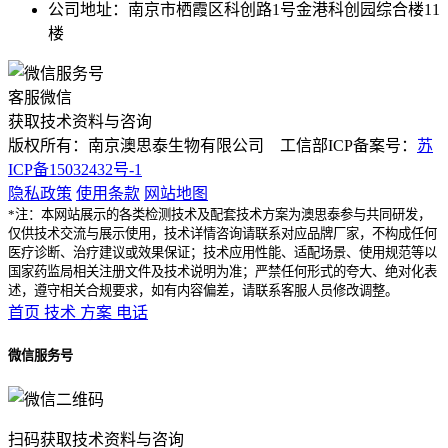
公司地址：南京市栖霞区科创路1号金港科创园综合楼11
楼
客服微信
获取技术资料与咨询
版权所有：南京澳思泰生物有限公司 工信部ICP备案号：
苏
ICP备15032432号-1
隐私政策
使用条款
网站地图
*注：本网站展示的各类检测技术及配套技术方案为澳思泰参与共同研发，
仅供技术交流与展示使用，技术详情咨询请联系对应品牌厂家，不构成任何
医疗诊断、治疗建议或效果保证；技术应用性能、适配场景、使用规范等以
国家药监局相关注册文件及技术说明为准；严禁任何形式的夸大、绝对化表
述，遵守相关合规要求，如有内容偏差，请联系客服人员修改调整。
首页
技术
方案
电话
微信服务号
扫码获取技术资料与咨询