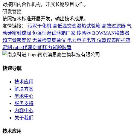
对接国内合作机构，开展长期项目协作。
研发管控
依照技术标准开展开发，输出技术成果。
友情链接：
污泥干化机
高低温交变湿热试验箱
高效过滤器
气
动硬密封球阀
恒温恒湿试验箱厂家
传感器
BOWMAN换热器
超声骨密度仪
无菌检查集菌仪
电力电子电容
仪器仪表防护箱
定制
rubis代理
时间压力试验装置
南京澳思泰生物科技有限公司
快速导航
技术应用
解决方案
学术中心
服务支持
内容中心
关于我们
技术应用