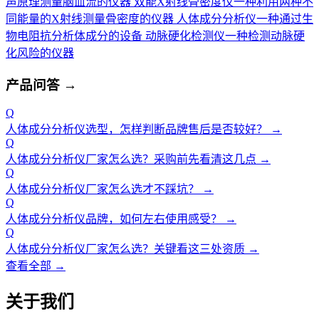
声原理测量脑血流的仪器
双能X射线骨密度仪
一种利用两种不
同能量的X射线测量骨密度的仪器
人体成分分析仪
一种通过生
物电阻抗分析体成分的设备
动脉硬化检测仪
一种检测动脉硬
化风险的仪器
产品问答
→
Q
人体成分分析仪选型，怎样判断品牌售后是否较好？
→
Q
人体成分分析仪厂家怎么选？采购前先看清这几点
→
Q
人体成分分析仪厂家怎么选才不踩坑？
→
Q
人体成分分析仪品牌，如何左右使用感受？
→
Q
人体成分分析仪厂家怎么选？关键看这三处资质
→
查看全部 →
关于我们