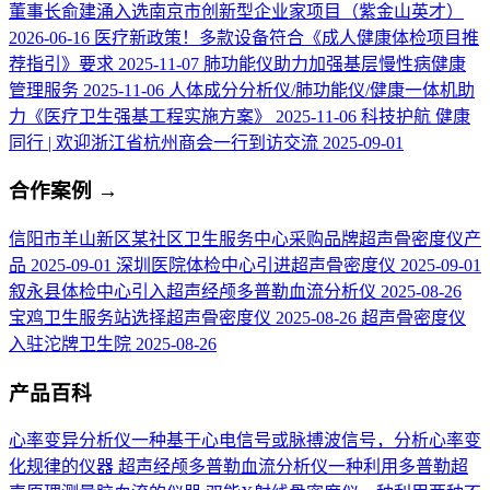
董事长俞建涌入选南京市创新型企业家项目（紫金山英才）
2026-06-16
医疗新政策！多款设备符合《成人健康体检项目推
荐指引》要求
2025-11-07
肺功能仪助力加强基层慢性病健康
管理服务
2025-11-06
人体成分分析仪/肺功能仪/健康一体机助
力《医疗卫生强基工程实施方案》
2025-11-06
科技护航 健康
同行 | 欢迎浙江省杭州商会一行到访交流
2025-09-01
合作案例
→
信阳市羊山新区某社区卫生服务中心采购品牌超声骨密度仪产
品
2025-09-01
深圳医院体检中心引进超声骨密度仪
2025-09-01
叙永县体检中心引入超声经颅多普勒血流分析仪
2025-08-26
宝鸡卫生服务站选择超声骨密度仪
2025-08-26
超声骨密度仪
入驻沱牌卫生院
2025-08-26
产品百科
心率变异分析仪
一种基于心电信号或脉搏波信号，分析心率变
化规律的仪器
超声经颅多普勒血流分析仪
一种利用多普勒超