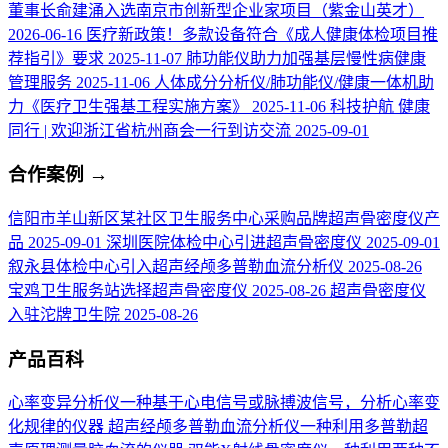
董事长俞建涌入选南京市创新型企业家项目（紫金山英才）
2026-06-16
医疗新政策！多款设备符合《成人健康体检项目推
荐指引》要求
2025-11-07
肺功能仪助力加强基层慢性病健康
管理服务
2025-11-06
人体成分分析仪/肺功能仪/健康一体机助
力《医疗卫生强基工程实施方案》
2025-11-06
科技护航 健康
同行 | 欢迎浙江省杭州商会一行到访交流
2025-09-01
合作案例
→
信阳市羊山新区某社区卫生服务中心采购品牌超声骨密度仪产
品
2025-09-01
深圳医院体检中心引进超声骨密度仪
2025-09-01
叙永县体检中心引入超声经颅多普勒血流分析仪
2025-08-26
宝鸡卫生服务站选择超声骨密度仪
2025-08-26
超声骨密度仪
入驻沱牌卫生院
2025-08-26
产品百科
心率变异分析仪
一种基于心电信号或脉搏波信号，分析心率变
化规律的仪器
超声经颅多普勒血流分析仪
一种利用多普勒超