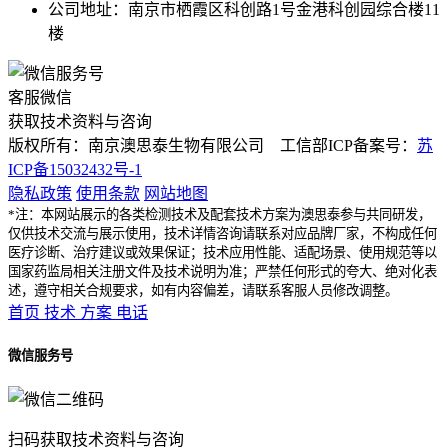
公司地址：南京市栖霞区科创路1号金港科创园综合楼11
楼
客服微信
获取技术资料与咨询
版权所有：南京澳思泰生物有限公司 工信部ICP备案号：
苏
ICP备15032432号-1
隐私政策
使用条款
网站地图
*注：本网站展示的各类检测技术及配套技术方案为澳思泰参与共同研发，
仅供技术交流与展示使用，技术详情咨询请联系对应品牌厂家，不构成任何
医疗诊断、治疗建议或效果保证；技术应用性能、适配场景、使用规范等以
国家药监局相关注册文件及技术说明为准；严禁任何形式的夸大、绝对化表
述，遵守相关合规要求，如有内容偏差，请联系客服人员修改调整。
首页
技术
方案
电话
微信服务号
扫码获取技术资料与咨询