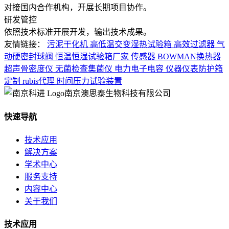
对接国内合作机构，开展长期项目协作。
研发管控
依照技术标准开展开发，输出技术成果。
友情链接：
污泥干化机
高低温交变湿热试验箱
高效过滤器
气
动硬密封球阀
恒温恒湿试验箱厂家
传感器
BOWMAN换热器
超声骨密度仪
无菌检查集菌仪
电力电子电容
仪器仪表防护箱
定制
rubis代理
时间压力试验装置
南京澳思泰生物科技有限公司
快速导航
技术应用
解决方案
学术中心
服务支持
内容中心
关于我们
技术应用