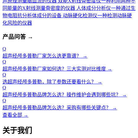
声原理测量脑血流的仪器
双能X射线骨密度仪
一种利用两种不
同能量的X射线测量骨密度的仪器
人体成分分析仪
一种通过生
物电阻抗分析体成分的设备
动脉硬化检测仪
一种检测动脉硬
化风险的仪器
产品问答
→
Q
超声经颅多普勒厂家怎么选更靠谱？
→
Q
超声经颅多普勒厂家如何选？三大实测对比维度
→
Q
选超声经颅多普勒，除了参数还要看什么？
→
Q
超声经颅多普勒品牌怎么选？操作维护会遇到哪些坑？
→
Q
超声经颅多普勒品牌怎么选？采购有哪些关键点？
→
查看全部 →
关于我们