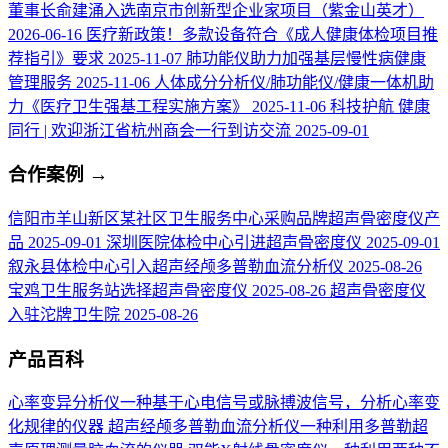
董事长俞建涌入选南京市创新型企业家项目（紫金山英才）
2026-06-16
医疗新政策！多款设备符合《成人健康体检项目推
荐指引》要求
2025-11-07
肺功能仪助力加强基层慢性病健康
管理服务
2025-11-06
人体成分分析仪/肺功能仪/健康一体机助
力《医疗卫生强基工程实施方案》
2025-11-06
科技护航 健康
同行 | 欢迎浙江省杭州商会一行到访交流
2025-09-01
合作案例
→
信阳市羊山新区某社区卫生服务中心采购品牌超声骨密度仪产
品
2025-09-01
深圳医院体检中心引进超声骨密度仪
2025-09-01
叙永县体检中心引入超声经颅多普勒血流分析仪
2025-08-26
宝鸡卫生服务站选择超声骨密度仪
2025-08-26
超声骨密度仪
入驻沱牌卫生院
2025-08-26
产品百科
心率变异分析仪
一种基于心电信号或脉搏波信号，分析心率变
化规律的仪器
超声经颅多普勒血流分析仪
一种利用多普勒超