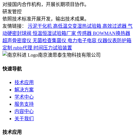
对接国内合作机构，开展长期项目协作。
研发管控
依照技术标准开展开发，输出技术成果。
友情链接：
污泥干化机
高低温交变湿热试验箱
高效过滤器
气
动硬密封球阀
恒温恒湿试验箱厂家
传感器
BOWMAN换热器
超声骨密度仪
无菌检查集菌仪
电力电子电容
仪器仪表防护箱
定制
rubis代理
时间压力试验装置
南京澳思泰生物科技有限公司
快速导航
技术应用
解决方案
学术中心
服务支持
内容中心
关于我们
技术应用