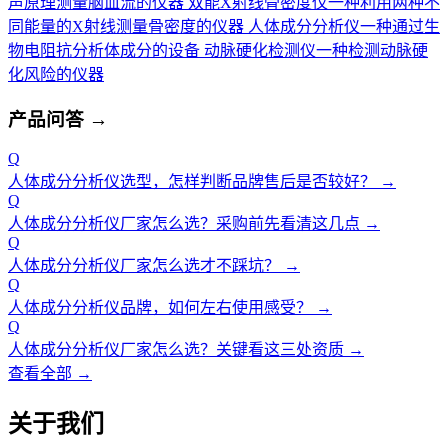
声原理测量脑血流的仪器
双能X射线骨密度仪
一种利用两种不
同能量的X射线测量骨密度的仪器
人体成分分析仪
一种通过生
物电阻抗分析体成分的设备
动脉硬化检测仪
一种检测动脉硬
化风险的仪器
产品问答
→
Q
人体成分分析仪选型，怎样判断品牌售后是否较好？
→
Q
人体成分分析仪厂家怎么选？采购前先看清这几点
→
Q
人体成分分析仪厂家怎么选才不踩坑？
→
Q
人体成分分析仪品牌，如何左右使用感受？
→
Q
人体成分分析仪厂家怎么选？关键看这三处资质
→
查看全部 →
关于我们