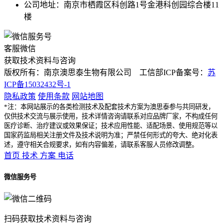
公司地址：南京市栖霞区科创路1号金港科创园综合楼11
楼
客服微信
获取技术资料与咨询
版权所有：南京澳思泰生物有限公司 工信部ICP备案号：
苏
ICP备15032432号-1
隐私政策
使用条款
网站地图
*注：本网站展示的各类检测技术及配套技术方案为澳思泰参与共同研发，
仅供技术交流与展示使用，技术详情咨询请联系对应品牌厂家，不构成任何
医疗诊断、治疗建议或效果保证；技术应用性能、适配场景、使用规范等以
国家药监局相关注册文件及技术说明为准；严禁任何形式的夸大、绝对化表
述，遵守相关合规要求，如有内容偏差，请联系客服人员修改调整。
首页
技术
方案
电话
微信服务号
扫码获取技术资料与咨询