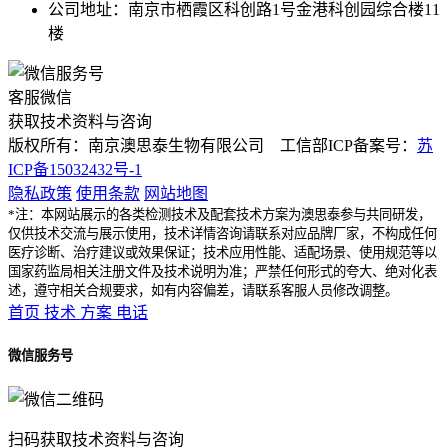
公司地址：南京市栖霞区科创路1号金港科创园综合楼11
楼
客服微信
获取技术资料与咨询
版权所有：南京澳思泰生物有限公司 工信部ICP备案号：
苏
ICP备15032432号-1
隐私政策
使用条款
网站地图
*注：本网站展示的各类检测技术及配套技术方案为澳思泰参与共同研发，
仅供技术交流与展示使用，技术详情咨询请联系对应品牌厂家，不构成任何
医疗诊断、治疗建议或效果保证；技术应用性能、适配场景、使用规范等以
国家药监局相关注册文件及技术说明为准；严禁任何形式的夸大、绝对化表
述，遵守相关合规要求，如有内容偏差，请联系客服人员修改调整。
首页
技术
方案
电话
微信服务号
扫码获取技术资料与咨询