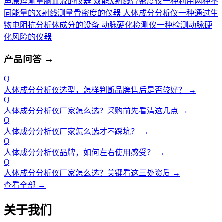
声原理测量脑血流的仪器
双能X射线骨密度仪
一种利用两种不
同能量的X射线测量骨密度的仪器
人体成分分析仪
一种通过生
物电阻抗分析体成分的设备
动脉硬化检测仪
一种检测动脉硬
化风险的仪器
产品问答
→
Q
人体成分分析仪选型，怎样判断品牌售后是否较好？
→
Q
人体成分分析仪厂家怎么选？采购前先看清这几点
→
Q
人体成分分析仪厂家怎么选才不踩坑？
→
Q
人体成分分析仪品牌，如何左右使用感受？
→
Q
人体成分分析仪厂家怎么选？关键看这三处资质
→
查看全部 →
关于我们