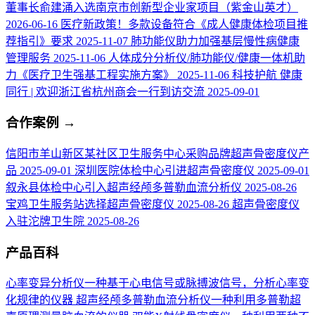
董事长俞建涌入选南京市创新型企业家项目（紫金山英才）
2026-06-16
医疗新政策！多款设备符合《成人健康体检项目推
荐指引》要求
2025-11-07
肺功能仪助力加强基层慢性病健康
管理服务
2025-11-06
人体成分分析仪/肺功能仪/健康一体机助
力《医疗卫生强基工程实施方案》
2025-11-06
科技护航 健康
同行 | 欢迎浙江省杭州商会一行到访交流
2025-09-01
合作案例
→
信阳市羊山新区某社区卫生服务中心采购品牌超声骨密度仪产
品
2025-09-01
深圳医院体检中心引进超声骨密度仪
2025-09-01
叙永县体检中心引入超声经颅多普勒血流分析仪
2025-08-26
宝鸡卫生服务站选择超声骨密度仪
2025-08-26
超声骨密度仪
入驻沱牌卫生院
2025-08-26
产品百科
心率变异分析仪
一种基于心电信号或脉搏波信号，分析心率变
化规律的仪器
超声经颅多普勒血流分析仪
一种利用多普勒超