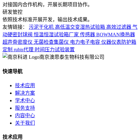
对接国内合作机构，开展长期项目协作。
研发管控
依照技术标准开展开发，输出技术成果。
友情链接：
污泥干化机
高低温交变湿热试验箱
高效过滤器
气
动硬密封球阀
恒温恒湿试验箱厂家
传感器
BOWMAN换热器
超声骨密度仪
无菌检查集菌仪
电力电子电容
仪器仪表防护箱
定制
rubis代理
时间压力试验装置
南京澳思泰生物科技有限公司
快速导航
技术应用
解决方案
学术中心
服务支持
内容中心
关于我们
技术应用