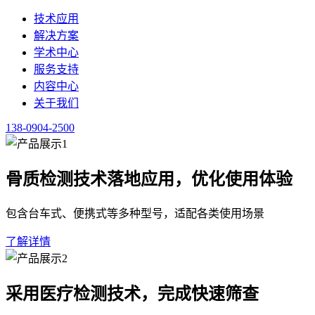
服务支持
内容中心
关于我们
138-0904-2500
产品问答
整理产品常见问题，提供操作方法与处理方案，用于产品使用参
点击咨询人体成分分析仪 138-0904-2500
首页
/
内容中心
/
产品问答
·
详情
问
为什么体重管理离不开人体成分分析仪?
2025-11-13
·
南京澳思泰生物科技有限公司 · 问答
技术解答
仅供参考