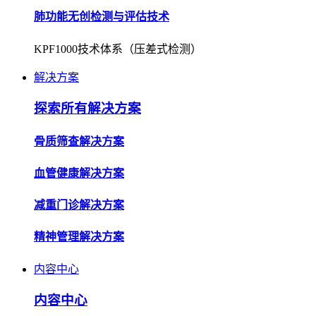
解决方案
探索所有解决方案
骨质筛查解决方案
血管健康解决方案
减重门诊解决方案
精神管理解决方案
内容中心
内容中心
企业资讯
了解公司动态，获取行业最新资讯。