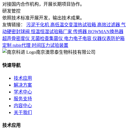
对接国内合作机构，开展长期项目协作。
研发管控
依照技术标准开展开发，输出技术成果。
友情链接：
污泥干化机
高低温交变湿热试验箱
高效过滤器
气
动硬密封球阀
恒温恒湿试验箱厂家
传感器
BOWMAN换热器
超声骨密度仪
无菌检查集菌仪
电力电子电容
仪器仪表防护箱
定制
rubis代理
时间压力试验装置
南京澳思泰生物科技有限公司
快速导航
技术应用
解决方案
学术中心
服务支持
内容中心
关于我们
技术应用