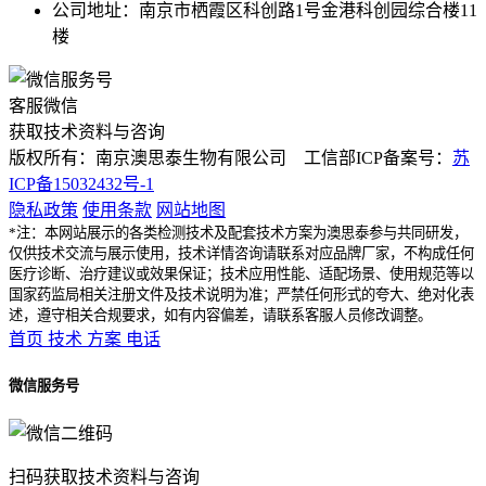
公司地址：南京市栖霞区科创路1号金港科创园综合楼11
楼
客服微信
获取技术资料与咨询
版权所有：南京澳思泰生物有限公司 工信部ICP备案号：
苏
ICP备15032432号-1
隐私政策
使用条款
网站地图
*注：本网站展示的各类检测技术及配套技术方案为澳思泰参与共同研发，
仅供技术交流与展示使用，技术详情咨询请联系对应品牌厂家，不构成任何
医疗诊断、治疗建议或效果保证；技术应用性能、适配场景、使用规范等以
国家药监局相关注册文件及技术说明为准；严禁任何形式的夸大、绝对化表
述，遵守相关合规要求，如有内容偏差，请联系客服人员修改调整。
首页
技术
方案
电话
微信服务号
扫码获取技术资料与咨询