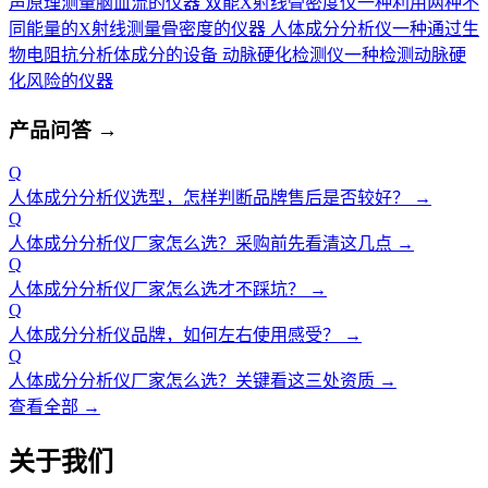
声原理测量脑血流的仪器
双能X射线骨密度仪
一种利用两种不
同能量的X射线测量骨密度的仪器
人体成分分析仪
一种通过生
物电阻抗分析体成分的设备
动脉硬化检测仪
一种检测动脉硬
化风险的仪器
产品问答
→
Q
人体成分分析仪选型，怎样判断品牌售后是否较好？
→
Q
人体成分分析仪厂家怎么选？采购前先看清这几点
→
Q
人体成分分析仪厂家怎么选才不踩坑？
→
Q
人体成分分析仪品牌，如何左右使用感受？
→
Q
人体成分分析仪厂家怎么选？关键看这三处资质
→
查看全部 →
关于我们