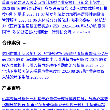
董事长俞建涌入选南京市创新型企业家项目（紫金山英才）
2026-06-16
医疗新政策！多款设备符合《成人健康体检项目推
荐指引》要求
2025-11-07
肺功能仪助力加强基层慢性病健康
管理服务
2025-11-06
人体成分分析仪/肺功能仪/健康一体机助
力《医疗卫生强基工程实施方案》
2025-11-06
科技护航 健康
同行 | 欢迎浙江省杭州商会一行到访交流
2025-09-01
合作案例
→
信阳市羊山新区某社区卫生服务中心采购品牌超声骨密度仪产
品
2025-09-01
深圳医院体检中心引进超声骨密度仪
2025-09-01
叙永县体检中心引入超声经颅多普勒血流分析仪
2025-08-26
宝鸡卫生服务站选择超声骨密度仪
2025-08-26
超声骨密度仪
入驻沱牌卫生院
2025-08-26
产品百科
心率变异分析仪
一种基于心电信号或脉搏波信号，分析心率变
化规律的仪器
超声经颅多普勒血流分析仪
一种利用多普勒超