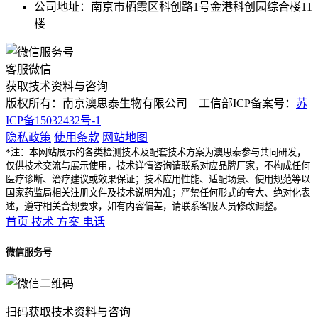
公司地址：南京市栖霞区科创路1号金港科创园综合楼11
楼
客服微信
获取技术资料与咨询
版权所有：南京澳思泰生物有限公司 工信部ICP备案号：
苏
ICP备15032432号-1
隐私政策
使用条款
网站地图
*注：本网站展示的各类检测技术及配套技术方案为澳思泰参与共同研发，
仅供技术交流与展示使用，技术详情咨询请联系对应品牌厂家，不构成任何
医疗诊断、治疗建议或效果保证；技术应用性能、适配场景、使用规范等以
国家药监局相关注册文件及技术说明为准；严禁任何形式的夸大、绝对化表
述，遵守相关合规要求，如有内容偏差，请联系客服人员修改调整。
首页
技术
方案
电话
微信服务号
扫码获取技术资料与咨询