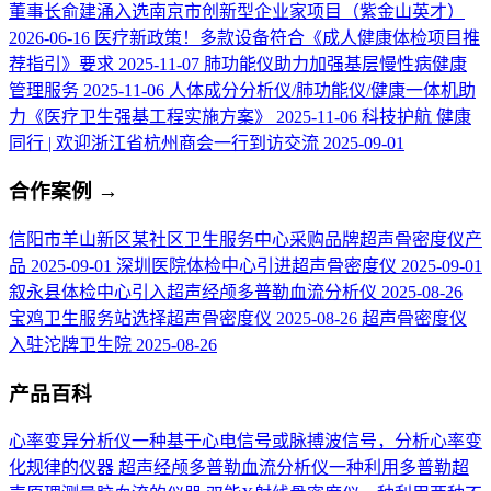
董事长俞建涌入选南京市创新型企业家项目（紫金山英才）
2026-06-16
医疗新政策！多款设备符合《成人健康体检项目推
荐指引》要求
2025-11-07
肺功能仪助力加强基层慢性病健康
管理服务
2025-11-06
人体成分分析仪/肺功能仪/健康一体机助
力《医疗卫生强基工程实施方案》
2025-11-06
科技护航 健康
同行 | 欢迎浙江省杭州商会一行到访交流
2025-09-01
合作案例
→
信阳市羊山新区某社区卫生服务中心采购品牌超声骨密度仪产
品
2025-09-01
深圳医院体检中心引进超声骨密度仪
2025-09-01
叙永县体检中心引入超声经颅多普勒血流分析仪
2025-08-26
宝鸡卫生服务站选择超声骨密度仪
2025-08-26
超声骨密度仪
入驻沱牌卫生院
2025-08-26
产品百科
心率变异分析仪
一种基于心电信号或脉搏波信号，分析心率变
化规律的仪器
超声经颅多普勒血流分析仪
一种利用多普勒超