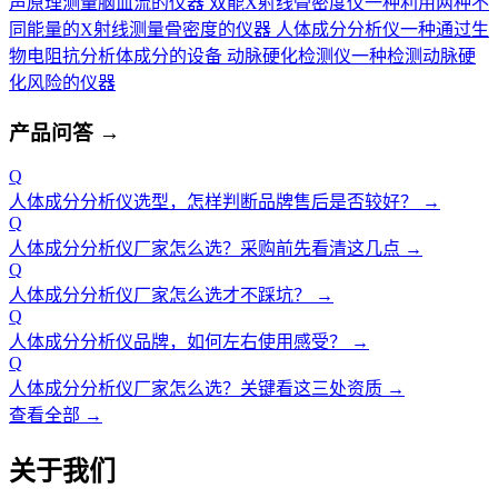
声原理测量脑血流的仪器
双能X射线骨密度仪
一种利用两种不
同能量的X射线测量骨密度的仪器
人体成分分析仪
一种通过生
物电阻抗分析体成分的设备
动脉硬化检测仪
一种检测动脉硬
化风险的仪器
产品问答
→
Q
人体成分分析仪选型，怎样判断品牌售后是否较好？
→
Q
人体成分分析仪厂家怎么选？采购前先看清这几点
→
Q
人体成分分析仪厂家怎么选才不踩坑？
→
Q
人体成分分析仪品牌，如何左右使用感受？
→
Q
人体成分分析仪厂家怎么选？关键看这三处资质
→
查看全部 →
关于我们