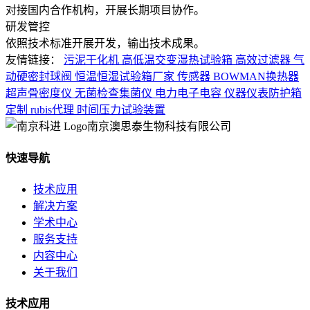
对接国内合作机构，开展长期项目协作。
研发管控
依照技术标准开展开发，输出技术成果。
友情链接：
污泥干化机
高低温交变湿热试验箱
高效过滤器
气
动硬密封球阀
恒温恒湿试验箱厂家
传感器
BOWMAN换热器
超声骨密度仪
无菌检查集菌仪
电力电子电容
仪器仪表防护箱
定制
rubis代理
时间压力试验装置
南京澳思泰生物科技有限公司
快速导航
技术应用
解决方案
学术中心
服务支持
内容中心
关于我们
技术应用