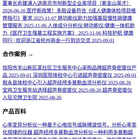
董事长俞建涌入选南京市创新型企业家项目（紫金山英才）
2026-06-16
医疗新政策！多款设备符合《成人健康体检项目推
荐指引》要求
2025-11-07
肺功能仪助力加强基层慢性病健康
管理服务
2025-11-06
人体成分分析仪/肺功能仪/健康一体机助
力《医疗卫生强基工程实施方案》
2025-11-06
科技护航 健康
同行 | 欢迎浙江省杭州商会一行到访交流
2025-09-01
合作案例
→
信阳市羊山新区某社区卫生服务中心采购品牌超声骨密度仪产
品
2025-09-01
深圳医院体检中心引进超声骨密度仪
2025-09-01
叙永县体检中心引入超声经颅多普勒血流分析仪
2025-08-26
宝鸡卫生服务站选择超声骨密度仪
2025-08-26
超声骨密度仪
入驻沱牌卫生院
2025-08-26
产品百科
心率变异分析仪
一种基于心电信号或脉搏波信号，分析心率变
化规律的仪器
超声经颅多普勒血流分析仪
一种利用多普勒超