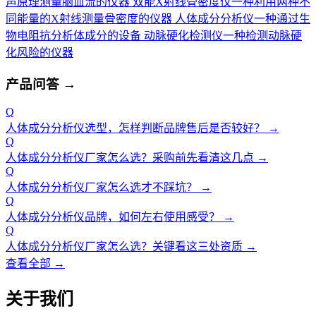
声原理测量脑血流的仪器
双能X射线骨密度仪
一种利用两种不
同能量的X射线测量骨密度的仪器
人体成分分析仪
一种通过生
物电阻抗分析体成分的设备
动脉硬化检测仪
一种检测动脉硬
化风险的仪器
产品问答
→
Q
人体成分分析仪选型，怎样判断品牌售后是否较好？
→
Q
人体成分分析仪厂家怎么选？采购前先看清这几点
→
Q
人体成分分析仪厂家怎么选才不踩坑？
→
Q
人体成分分析仪品牌，如何左右使用感受？
→
Q
人体成分分析仪厂家怎么选？关键看这三处资质
→
查看全部 →
关于我们