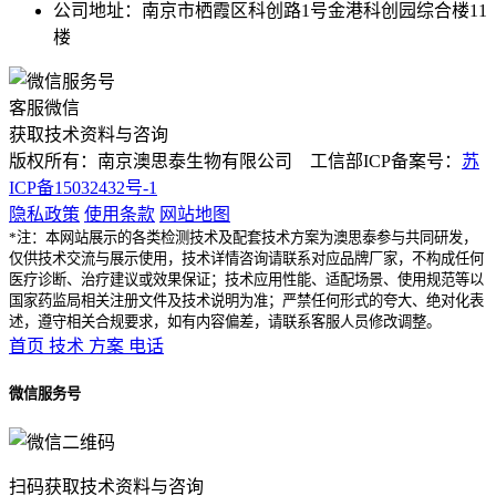
公司地址：南京市栖霞区科创路1号金港科创园综合楼11
楼
客服微信
获取技术资料与咨询
版权所有：南京澳思泰生物有限公司 工信部ICP备案号：
苏
ICP备15032432号-1
隐私政策
使用条款
网站地图
*注：本网站展示的各类检测技术及配套技术方案为澳思泰参与共同研发，
仅供技术交流与展示使用，技术详情咨询请联系对应品牌厂家，不构成任何
医疗诊断、治疗建议或效果保证；技术应用性能、适配场景、使用规范等以
国家药监局相关注册文件及技术说明为准；严禁任何形式的夸大、绝对化表
述，遵守相关合规要求，如有内容偏差，请联系客服人员修改调整。
首页
技术
方案
电话
微信服务号
扫码获取技术资料与咨询