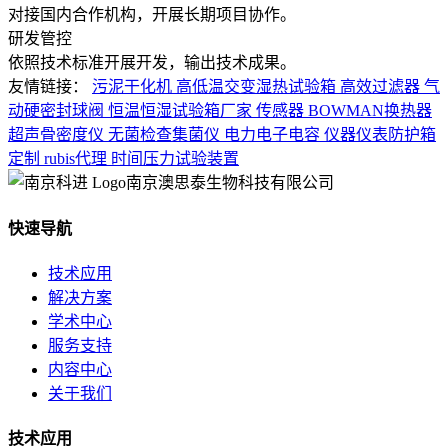
对接国内合作机构，开展长期项目协作。
研发管控
依照技术标准开展开发，输出技术成果。
友情链接：
污泥干化机
高低温交变湿热试验箱
高效过滤器
气
动硬密封球阀
恒温恒湿试验箱厂家
传感器
BOWMAN换热器
超声骨密度仪
无菌检查集菌仪
电力电子电容
仪器仪表防护箱
定制
rubis代理
时间压力试验装置
南京澳思泰生物科技有限公司
快速导航
技术应用
解决方案
学术中心
服务支持
内容中心
关于我们
技术应用