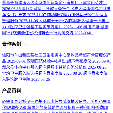
董事长俞建涌入选南京市创新型企业家项目（紫金山英才）
2026-06-16
医疗新政策！多款设备符合《成人健康体检项目推
荐指引》要求
2025-11-07
肺功能仪助力加强基层慢性病健康
管理服务
2025-11-06
人体成分分析仪/肺功能仪/健康一体机助
力《医疗卫生强基工程实施方案》
2025-11-06
科技护航 健康
同行 | 欢迎浙江省杭州商会一行到访交流
2025-09-01
合作案例
→
信阳市羊山新区某社区卫生服务中心采购品牌超声骨密度仪产
品
2025-09-01
深圳医院体检中心引进超声骨密度仪
2025-09-01
叙永县体检中心引入超声经颅多普勒血流分析仪
2025-08-26
宝鸡卫生服务站选择超声骨密度仪
2025-08-26
超声骨密度仪
入驻沱牌卫生院
2025-08-26
产品百科
心率变异分析仪
一种基于心电信号或脉搏波信号，分析心率变
化规律的仪器
超声经颅多普勒血流分析仪
一种利用多普勒超