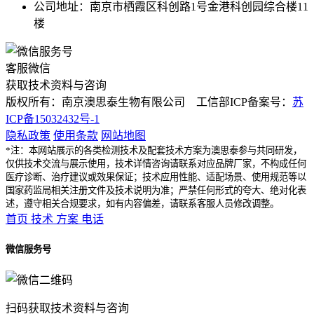
公司地址：南京市栖霞区科创路1号金港科创园综合楼11
楼
客服微信
获取技术资料与咨询
版权所有：南京澳思泰生物有限公司 工信部ICP备案号：
苏
ICP备15032432号-1
隐私政策
使用条款
网站地图
*注：本网站展示的各类检测技术及配套技术方案为澳思泰参与共同研发，
仅供技术交流与展示使用，技术详情咨询请联系对应品牌厂家，不构成任何
医疗诊断、治疗建议或效果保证；技术应用性能、适配场景、使用规范等以
国家药监局相关注册文件及技术说明为准；严禁任何形式的夸大、绝对化表
述，遵守相关合规要求，如有内容偏差，请联系客服人员修改调整。
首页
技术
方案
电话
微信服务号
扫码获取技术资料与咨询