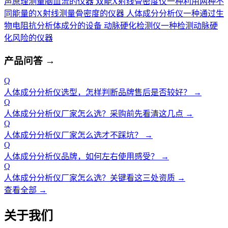
声原理测量脑血流的仪器
双能X射线骨密度仪
一种利用两种不
同能量的X射线测量骨密度的仪器
人体成分分析仪
一种通过生
物电阻抗分析体成分的设备
动脉硬化检测仪
一种检测动脉硬
化风险的仪器
产品问答
→
Q
人体成分分析仪选型，怎样判断品牌售后是否较好？
→
Q
人体成分分析仪厂家怎么选？采购前先看清这几点
→
Q
人体成分分析仪厂家怎么选才不踩坑？
→
Q
人体成分分析仪品牌，如何左右使用感受？
→
Q
人体成分分析仪厂家怎么选？关键看这三处资质
→
查看全部 →
关于我们