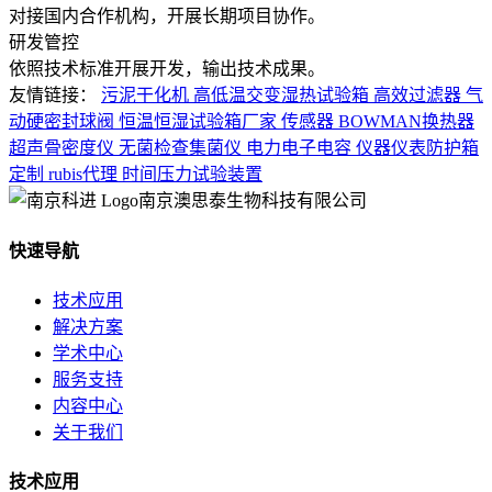
对接国内合作机构，开展长期项目协作。
研发管控
依照技术标准开展开发，输出技术成果。
友情链接：
污泥干化机
高低温交变湿热试验箱
高效过滤器
气
动硬密封球阀
恒温恒湿试验箱厂家
传感器
BOWMAN换热器
超声骨密度仪
无菌检查集菌仪
电力电子电容
仪器仪表防护箱
定制
rubis代理
时间压力试验装置
南京澳思泰生物科技有限公司
快速导航
技术应用
解决方案
学术中心
服务支持
内容中心
关于我们
技术应用