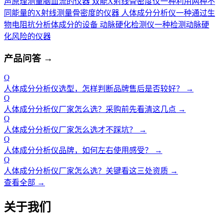
声原理测量脑血流的仪器
双能X射线骨密度仪
一种利用两种不
同能量的X射线测量骨密度的仪器
人体成分分析仪
一种通过生
物电阻抗分析体成分的设备
动脉硬化检测仪
一种检测动脉硬
化风险的仪器
产品问答
→
Q
人体成分分析仪选型，怎样判断品牌售后是否较好？
→
Q
人体成分分析仪厂家怎么选？采购前先看清这几点
→
Q
人体成分分析仪厂家怎么选才不踩坑？
→
Q
人体成分分析仪品牌，如何左右使用感受？
→
Q
人体成分分析仪厂家怎么选？关键看这三处资质
→
查看全部 →
关于我们