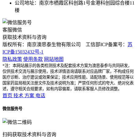
公司地址：南京市栖霞区科创路1号金港科创园综合楼11
楼
客服微信
获取技术资料与咨询
版权所有：南京澳思泰生物有限公司 工信部ICP备案号：
苏
ICP备15032432号-1
隐私政策
使用条款
网站地图
*注：本网站展示的各类检测技术及配套技术方案为澳思泰参与共同研发，
仅供技术交流与展示使用，技术详情咨询请联系对应品牌厂家，不构成任何
医疗诊断、治疗建议或效果保证；技术应用性能、适配场景、使用规范等以
国家药监局相关注册文件及技术说明为准；严禁任何形式的夸大、绝对化表
述，遵守相关合规要求，如有内容偏差，请联系客服人员修改调整。
首页
技术
方案
电话
微信服务号
扫码获取技术资料与咨询