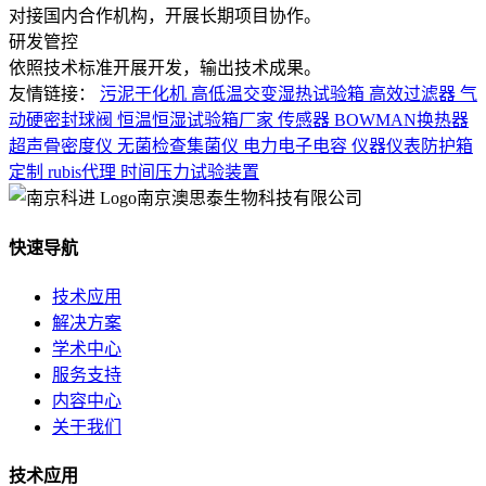
对接国内合作机构，开展长期项目协作。
研发管控
依照技术标准开展开发，输出技术成果。
友情链接：
污泥干化机
高低温交变湿热试验箱
高效过滤器
气
动硬密封球阀
恒温恒湿试验箱厂家
传感器
BOWMAN换热器
超声骨密度仪
无菌检查集菌仪
电力电子电容
仪器仪表防护箱
定制
rubis代理
时间压力试验装置
南京澳思泰生物科技有限公司
快速导航
技术应用
解决方案
学术中心
服务支持
内容中心
关于我们
技术应用