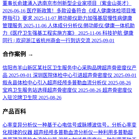
董事长俞建涌入选南京市创新型企业家项目（紫金山英才）
2026-06-16
医疗新政策！多款设备符合《成人健康体检项目推
荐指引》要求
2025-11-07
肺功能仪助力加强基层慢性病健康
管理服务
2025-11-06
人体成分分析仪/肺功能仪/健康一体机助
力《医疗卫生强基工程实施方案》
2025-11-06
科技护航 健康
同行 | 欢迎浙江省杭州商会一行到访交流
2025-09-01
合作案例
→
信阳市羊山新区某社区卫生服务中心采购品牌超声骨密度仪产
品
2025-09-01
深圳医院体检中心引进超声骨密度仪
2025-09-01
叙永县体检中心引入超声经颅多普勒血流分析仪
2025-08-26
宝鸡卫生服务站选择超声骨密度仪
2025-08-26
超声骨密度仪
入驻沱牌卫生院
2025-08-26
产品百科
心率变异分析仪
一种基于心电信号或脉搏波信号，分析心率变
化规律的仪器
超声经颅多普勒血流分析仪
一种利用多普勒超