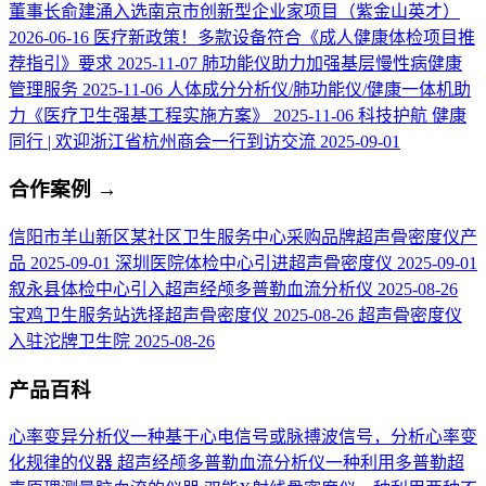
董事长俞建涌入选南京市创新型企业家项目（紫金山英才）
2026-06-16
医疗新政策！多款设备符合《成人健康体检项目推
荐指引》要求
2025-11-07
肺功能仪助力加强基层慢性病健康
管理服务
2025-11-06
人体成分分析仪/肺功能仪/健康一体机助
力《医疗卫生强基工程实施方案》
2025-11-06
科技护航 健康
同行 | 欢迎浙江省杭州商会一行到访交流
2025-09-01
合作案例
→
信阳市羊山新区某社区卫生服务中心采购品牌超声骨密度仪产
品
2025-09-01
深圳医院体检中心引进超声骨密度仪
2025-09-01
叙永县体检中心引入超声经颅多普勒血流分析仪
2025-08-26
宝鸡卫生服务站选择超声骨密度仪
2025-08-26
超声骨密度仪
入驻沱牌卫生院
2025-08-26
产品百科
心率变异分析仪
一种基于心电信号或脉搏波信号，分析心率变
化规律的仪器
超声经颅多普勒血流分析仪
一种利用多普勒超