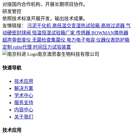
对接国内合作机构，开展长期项目协作。
研发管控
依照技术标准开展开发，输出技术成果。
友情链接：
污泥干化机
高低温交变湿热试验箱
高效过滤器
气
动硬密封球阀
恒温恒湿试验箱厂家
传感器
BOWMAN换热器
超声骨密度仪
无菌检查集菌仪
电力电子电容
仪器仪表防护箱
定制
rubis代理
时间压力试验装置
南京澳思泰生物科技有限公司
快速导航
技术应用
解决方案
学术中心
服务支持
内容中心
关于我们
技术应用