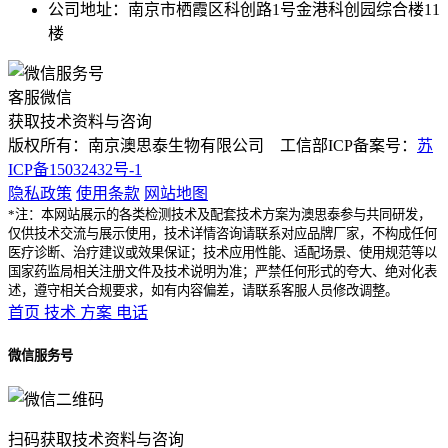
公司地址：南京市栖霞区科创路1号金港科创园综合楼11
楼
客服微信
获取技术资料与咨询
版权所有：南京澳思泰生物有限公司 工信部ICP备案号：
苏
ICP备15032432号-1
隐私政策
使用条款
网站地图
*注：本网站展示的各类检测技术及配套技术方案为澳思泰参与共同研发，
仅供技术交流与展示使用，技术详情咨询请联系对应品牌厂家，不构成任何
医疗诊断、治疗建议或效果保证；技术应用性能、适配场景、使用规范等以
国家药监局相关注册文件及技术说明为准；严禁任何形式的夸大、绝对化表
述，遵守相关合规要求，如有内容偏差，请联系客服人员修改调整。
首页
技术
方案
电话
微信服务号
扫码获取技术资料与咨询