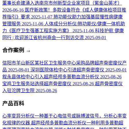
董事长俞建涌入选南京市创新型企业家项目（紫金山英才）
2026-06-16
医疗新政策！多款设备符合《成人健康体检项目推
荐指引》要求
2025-11-07
肺功能仪助力加强基层慢性病健康
管理服务
2025-11-06
人体成分分析仪/肺功能仪/健康一体机助
力《医疗卫生强基工程实施方案》
2025-11-06
科技护航 健康
同行 | 欢迎浙江省杭州商会一行到访交流
2025-09-01
合作案例
→
信阳市羊山新区某社区卫生服务中心采购品牌超声骨密度仪产
品
2025-09-01
深圳医院体检中心引进超声骨密度仪
2025-09-01
叙永县体检中心引入超声经颅多普勒血流分析仪
2025-08-26
宝鸡卫生服务站选择超声骨密度仪
2025-08-26
超声骨密度仪
入驻沱牌卫生院
2025-08-26
产品百科
心率变异分析仪
一种基于心电信号或脉搏波信号，分析心率变
化规律的仪器
超声经颅多普勒血流分析仪
一种利用多普勒超