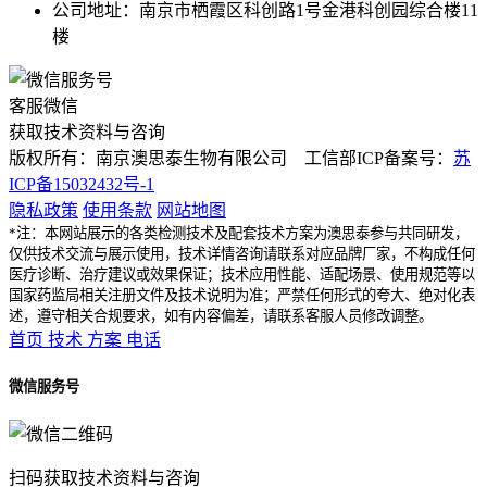
公司地址：南京市栖霞区科创路1号金港科创园综合楼11
楼
客服微信
获取技术资料与咨询
版权所有：南京澳思泰生物有限公司 工信部ICP备案号：
苏
ICP备15032432号-1
隐私政策
使用条款
网站地图
*注：本网站展示的各类检测技术及配套技术方案为澳思泰参与共同研发，
仅供技术交流与展示使用，技术详情咨询请联系对应品牌厂家，不构成任何
医疗诊断、治疗建议或效果保证；技术应用性能、适配场景、使用规范等以
国家药监局相关注册文件及技术说明为准；严禁任何形式的夸大、绝对化表
述，遵守相关合规要求，如有内容偏差，请联系客服人员修改调整。
首页
技术
方案
电话
微信服务号
扫码获取技术资料与咨询