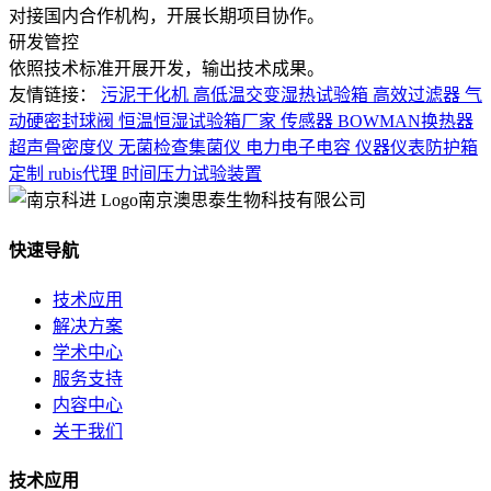
对接国内合作机构，开展长期项目协作。
研发管控
依照技术标准开展开发，输出技术成果。
友情链接：
污泥干化机
高低温交变湿热试验箱
高效过滤器
气
动硬密封球阀
恒温恒湿试验箱厂家
传感器
BOWMAN换热器
超声骨密度仪
无菌检查集菌仪
电力电子电容
仪器仪表防护箱
定制
rubis代理
时间压力试验装置
南京澳思泰生物科技有限公司
快速导航
技术应用
解决方案
学术中心
服务支持
内容中心
关于我们
技术应用