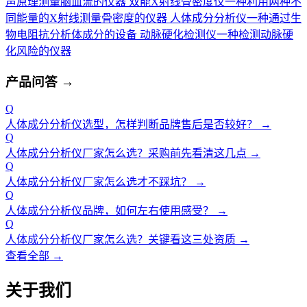
声原理测量脑血流的仪器
双能X射线骨密度仪
一种利用两种不
同能量的X射线测量骨密度的仪器
人体成分分析仪
一种通过生
物电阻抗分析体成分的设备
动脉硬化检测仪
一种检测动脉硬
化风险的仪器
产品问答
→
Q
人体成分分析仪选型，怎样判断品牌售后是否较好？
→
Q
人体成分分析仪厂家怎么选？采购前先看清这几点
→
Q
人体成分分析仪厂家怎么选才不踩坑？
→
Q
人体成分分析仪品牌，如何左右使用感受？
→
Q
人体成分分析仪厂家怎么选？关键看这三处资质
→
查看全部 →
关于我们