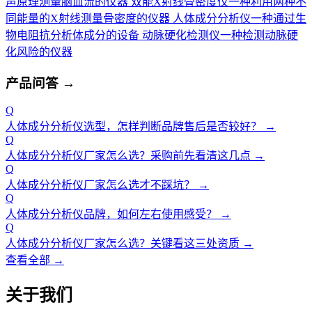
声原理测量脑血流的仪器
双能X射线骨密度仪
一种利用两种不
同能量的X射线测量骨密度的仪器
人体成分分析仪
一种通过生
物电阻抗分析体成分的设备
动脉硬化检测仪
一种检测动脉硬
化风险的仪器
产品问答
→
Q
人体成分分析仪选型，怎样判断品牌售后是否较好？
→
Q
人体成分分析仪厂家怎么选？采购前先看清这几点
→
Q
人体成分分析仪厂家怎么选才不踩坑？
→
Q
人体成分分析仪品牌，如何左右使用感受？
→
Q
人体成分分析仪厂家怎么选？关键看这三处资质
→
查看全部 →
关于我们