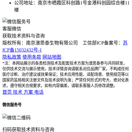
公司地址：南京市栖霞区科创路1号金港科创园综合楼11
楼
客服微信
获取技术资料与咨询
版权所有：南京澳思泰生物有限公司 工信部ICP备案号：
苏
ICP备15032432号-1
隐私政策
使用条款
网站地图
*注：本网站展示的各类检测技术及配套技术方案为澳思泰参与共同研发，
仅供技术交流与展示使用，技术详情咨询请联系对应品牌厂家，不构成任何
医疗诊断、治疗建议或效果保证；技术应用性能、适配场景、使用规范等以
国家药监局相关注册文件及技术说明为准；严禁任何形式的夸大、绝对化表
述，遵守相关合规要求，如有内容偏差，请联系客服人员修改调整。
首页
技术
方案
电话
微信服务号
扫码获取技术资料与咨询