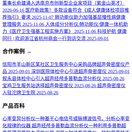
董事长俞建涌入选南京市创新型企业家项目（紫金山英才）
2026-06-16
医疗新政策！多款设备符合《成人健康体检项目推
荐指引》要求
2025-11-07
肺功能仪助力加强基层慢性病健康
管理服务
2025-11-06
人体成分分析仪/肺功能仪/健康一体机助
力《医疗卫生强基工程实施方案》
2025-11-06
科技护航 健康
同行 | 欢迎浙江省杭州商会一行到访交流
2025-09-01
合作案例
→
信阳市羊山新区某社区卫生服务中心采购品牌超声骨密度仪产
品
2025-09-01
深圳医院体检中心引进超声骨密度仪
2025-09-01
叙永县体检中心引入超声经颅多普勒血流分析仪
2025-08-26
宝鸡卫生服务站选择超声骨密度仪
2025-08-26
超声骨密度仪
入驻沱牌卫生院
2025-08-26
产品百科
心率变异分析仪
一种基于心电信号或脉搏波信号，分析心率变
化规律的仪器
超声经颅多普勒血流分析仪
一种利用多普勒超