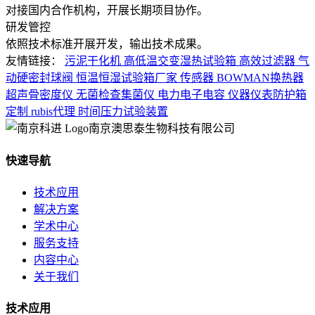
对接国内合作机构，开展长期项目协作。
研发管控
依照技术标准开展开发，输出技术成果。
友情链接：
污泥干化机
高低温交变湿热试验箱
高效过滤器
气
动硬密封球阀
恒温恒湿试验箱厂家
传感器
BOWMAN换热器
超声骨密度仪
无菌检查集菌仪
电力电子电容
仪器仪表防护箱
定制
rubis代理
时间压力试验装置
南京澳思泰生物科技有限公司
快速导航
技术应用
解决方案
学术中心
服务支持
内容中心
关于我们
技术应用