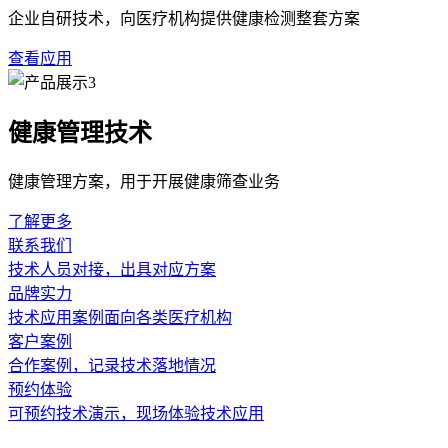
在医院采购环节中，
肺功能仪
的生产厂家背景往往是评审的重要
为例，其作为肺功能仪生产厂家，推出的
KPF1000 系列肺功能
从经销商角度看，清晰的生产厂家背景有助于提升医院对产品的
肺功能仪的生产厂家
上一问：如何判断一家肺功能仪生产厂家是
下一问：肺功能仪
相关问答
采购超声经颅多普勒时，除了价格还要盯住哪些细节
2026-08-05 · 健康新闻
多维度信号处理重塑脑血管功能评估
2026-08-05 · 健康新闻