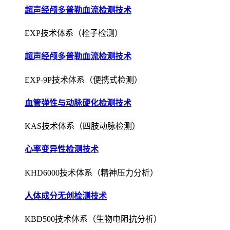
超声经颅多普勒血流检测技术
EXP-9P技术体系（便携式检测）
血管弹性与动脉硬化检测技术
KAS技术体系（四肢动脉检测）
心率变异性检测技术
KHD6000技术体系（精神压力分析）
人体成分无创检测技术
KBD500技术体系（生物电阻抗分析）
肺功能无创检测与评估技术
KPF1000技术体系（压差式检测）