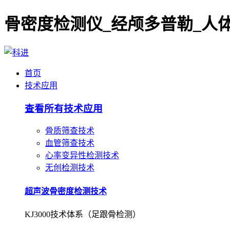
首页
技术应用
查看所有技术应用
骨质筛查技术
血管筛查技术
心率变异性检测技术
无创检测技术
超声波骨密度检测技术
KJ3000技术体系（足跟骨检测）
超声波骨密度检测技术
KJ7000技术体系（桡/胫骨检测）