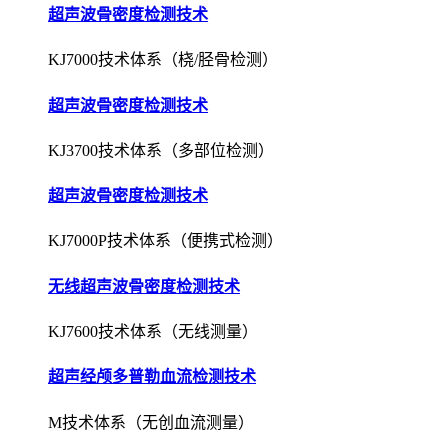
超声波骨密度检测技术
KJ3700技术体系（多部位检测）
超声波骨密度检测技术
KJ7000P技术体系（便携式检测）
无线超声波骨密度检测技术
KJ7600技术体系（无线测量）
超声经颅多普勒血流检测技术
M技术体系（无创血流测量）
超声经颅多普勒血流检测技术
EXP技术体系（栓子检测）