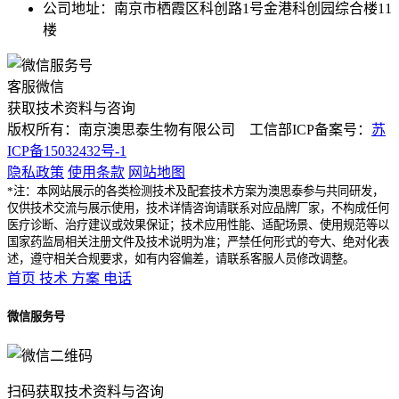
公司地址：南京市栖霞区科创路1号金港科创园综合楼11
楼
客服微信
获取技术资料与咨询
版权所有：南京澳思泰生物有限公司 工信部ICP备案号：
苏
ICP备15032432号-1
隐私政策
使用条款
网站地图
*注：本网站展示的各类检测技术及配套技术方案为澳思泰参与共同研发，
仅供技术交流与展示使用，技术详情咨询请联系对应品牌厂家，不构成任何
医疗诊断、治疗建议或效果保证；技术应用性能、适配场景、使用规范等以
国家药监局相关注册文件及技术说明为准；严禁任何形式的夸大、绝对化表
述，遵守相关合规要求，如有内容偏差，请联系客服人员修改调整。
首页
技术
方案
电话
微信服务号
扫码获取技术资料与咨询