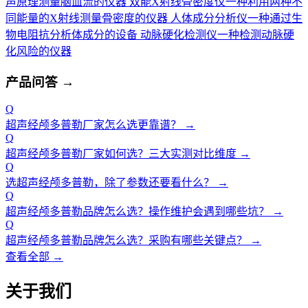
声原理测量脑血流的仪器
双能X射线骨密度仪
一种利用两种不
同能量的X射线测量骨密度的仪器
人体成分分析仪
一种通过生
物电阻抗分析体成分的设备
动脉硬化检测仪
一种检测动脉硬
化风险的仪器
产品问答
→
Q
超声经颅多普勒厂家怎么选更靠谱？
→
Q
超声经颅多普勒厂家如何选？三大实测对比维度
→
Q
选超声经颅多普勒，除了参数还要看什么？
→
Q
超声经颅多普勒品牌怎么选？操作维护会遇到哪些坑？
→
Q
超声经颅多普勒品牌怎么选？采购有哪些关键点？
→
查看全部 →
关于我们