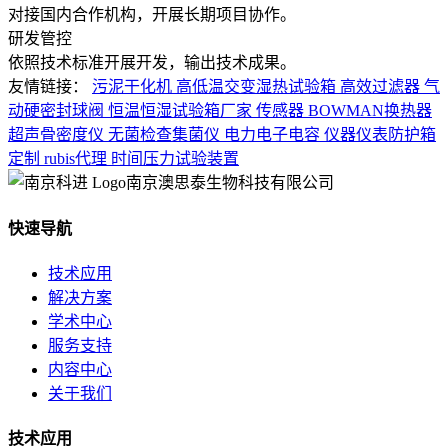
对接国内合作机构，开展长期项目协作。
研发管控
依照技术标准开展开发，输出技术成果。
友情链接：
污泥干化机
高低温交变湿热试验箱
高效过滤器
气
动硬密封球阀
恒温恒湿试验箱厂家
传感器
BOWMAN换热器
超声骨密度仪
无菌检查集菌仪
电力电子电容
仪器仪表防护箱
定制
rubis代理
时间压力试验装置
南京澳思泰生物科技有限公司
快速导航
技术应用
解决方案
学术中心
服务支持
内容中心
关于我们
技术应用