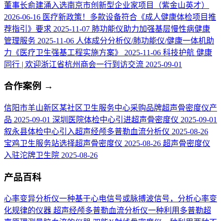
董事长俞建涌入选南京市创新型企业家项目（紫金山英才）
2026-06-16
医疗新政策！多款设备符合《成人健康体检项目推
荐指引》要求
2025-11-07
肺功能仪助力加强基层慢性病健康
管理服务
2025-11-06
人体成分分析仪/肺功能仪/健康一体机助
力《医疗卫生强基工程实施方案》
2025-11-06
科技护航 健康
同行 | 欢迎浙江省杭州商会一行到访交流
2025-09-01
合作案例
→
信阳市羊山新区某社区卫生服务中心采购品牌超声骨密度仪产
品
2025-09-01
深圳医院体检中心引进超声骨密度仪
2025-09-01
叙永县体检中心引入超声经颅多普勒血流分析仪
2025-08-26
宝鸡卫生服务站选择超声骨密度仪
2025-08-26
超声骨密度仪
入驻沱牌卫生院
2025-08-26
产品百科
心率变异分析仪
一种基于心电信号或脉搏波信号，分析心率变
化规律的仪器
超声经颅多普勒血流分析仪
一种利用多普勒超