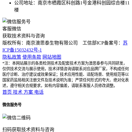
公司地址：南京市栖霞区科创路1号金港科创园综合楼11
楼
客服微信
获取技术资料与咨询
版权所有：南京澳思泰生物有限公司 工信部ICP备案号：
苏
ICP备15032432号-1
隐私政策
使用条款
网站地图
*注：本网站展示的各类检测技术及配套技术方案为澳思泰参与共同研发，
仅供技术交流与展示使用，技术详情咨询请联系对应品牌厂家，不构成任何
医疗诊断、治疗建议或效果保证；技术应用性能、适配场景、使用规范等以
国家药监局相关注册文件及技术说明为准；严禁任何形式的夸大、绝对化表
述，遵守相关合规要求，如有内容偏差，请联系客服人员修改调整。
首页
技术
方案
电话
微信服务号
扫码获取技术资料与咨询