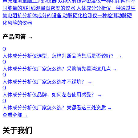
声原理测量脑血流的仪器
双能X射线骨密度仪
一种利用两种不
同能量的X射线测量骨密度的仪器
人体成分分析仪
一种通过生
物电阻抗分析体成分的设备
动脉硬化检测仪
一种检测动脉硬
化风险的仪器
产品问答
→
Q
人体成分分析仪选型，怎样判断品牌售后是否较好？
→
Q
人体成分分析仪厂家怎么选？采购前先看清这几点
→
Q
人体成分分析仪厂家怎么选才不踩坑？
→
Q
人体成分分析仪品牌，如何左右使用感受？
→
Q
人体成分分析仪厂家怎么选？关键看这三处资质
→
查看全部 →
关于我们