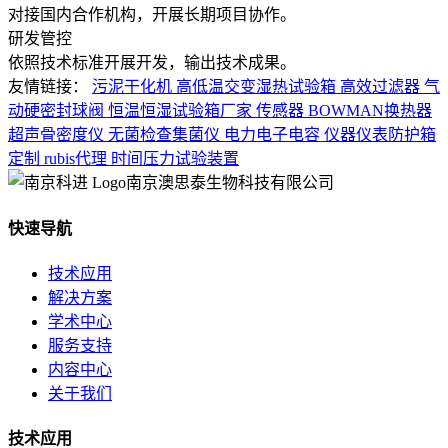
对接国内合作机构，开展长期项目协作。
研发管控
依照技术标准开展开发，输出技术成果。
友情链接：
污泥干化机
高低温交变湿热试验箱
高效过滤器
气
动硬密封球阀
恒温恒湿试验箱厂家
传感器
BOWMAN换热器
超声骨密度仪
无菌检查集菌仪
电力电子电容
仪器仪表防护箱
定制
rubis代理
时间压力试验装置
南京澳思泰生物科技有限公司
快速导航
技术应用
解决方案
学术中心
服务支持
内容中心
关于我们
技术应用