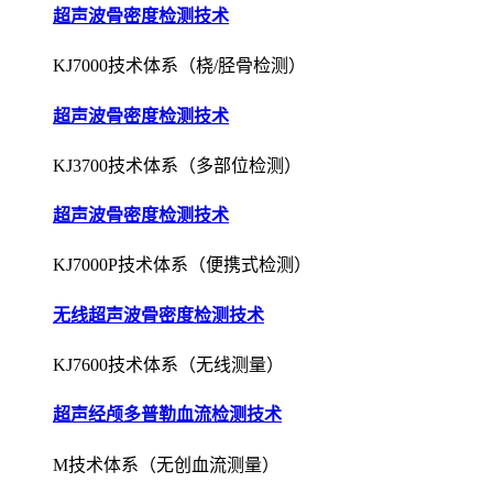
超声波骨密度检测技术
KJ3700技术体系（多部位检测）
超声波骨密度检测技术
KJ7000P技术体系（便携式检测）
无线超声波骨密度检测技术
KJ7600技术体系（无线测量）
超声经颅多普勒血流检测技术
M技术体系（无创血流测量）
超声经颅多普勒血流检测技术
EXP技术体系（栓子检测）