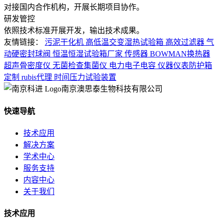
对接国内合作机构，开展长期项目协作。
研发管控
依照技术标准开展开发，输出技术成果。
友情链接：
污泥干化机
高低温交变湿热试验箱
高效过滤器
气
动硬密封球阀
恒温恒湿试验箱厂家
传感器
BOWMAN换热器
超声骨密度仪
无菌检查集菌仪
电力电子电容
仪器仪表防护箱
定制
rubis代理
时间压力试验装置
南京澳思泰生物科技有限公司
快速导航
技术应用
解决方案
学术中心
服务支持
内容中心
关于我们
技术应用