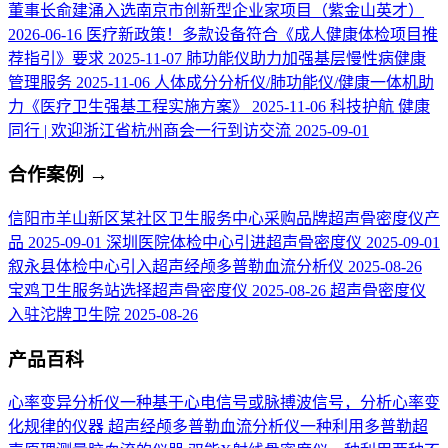
董事长俞建涌入选南京市创新型企业家项目（紫金山英才）
2026-06-16
医疗新政策！多款设备符合《成人健康体检项目推
荐指引》要求
2025-11-07
肺功能仪助力加强基层慢性病健康
管理服务
2025-11-06
人体成分分析仪/肺功能仪/健康一体机助
力《医疗卫生强基工程实施方案》
2025-11-06
科技护航 健康
同行 | 欢迎浙江省杭州商会一行到访交流
2025-09-01
合作案例
→
信阳市羊山新区某社区卫生服务中心采购品牌超声骨密度仪产
品
2025-09-01
深圳医院体检中心引进超声骨密度仪
2025-09-01
叙永县体检中心引入超声经颅多普勒血流分析仪
2025-08-26
宝鸡卫生服务站选择超声骨密度仪
2025-08-26
超声骨密度仪
入驻沱牌卫生院
2025-08-26
产品百科
心率变异分析仪
一种基于心电信号或脉搏波信号，分析心率变
化规律的仪器
超声经颅多普勒血流分析仪
一种利用多普勒超