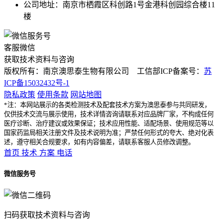
公司地址：南京市栖霞区科创路1号金港科创园综合楼11
楼
客服微信
获取技术资料与咨询
版权所有：南京澳思泰生物有限公司 工信部ICP备案号：
苏
ICP备15032432号-1
隐私政策
使用条款
网站地图
*注：本网站展示的各类检测技术及配套技术方案为澳思泰参与共同研发，
仅供技术交流与展示使用，技术详情咨询请联系对应品牌厂家，不构成任何
医疗诊断、治疗建议或效果保证；技术应用性能、适配场景、使用规范等以
国家药监局相关注册文件及技术说明为准；严禁任何形式的夸大、绝对化表
述，遵守相关合规要求，如有内容偏差，请联系客服人员修改调整。
首页
技术
方案
电话
微信服务号
扫码获取技术资料与咨询