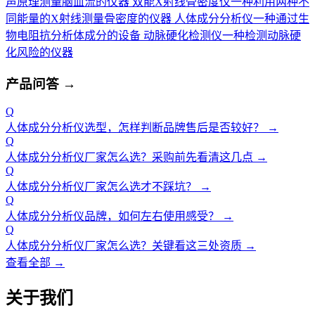
声原理测量脑血流的仪器
双能X射线骨密度仪
一种利用两种不
同能量的X射线测量骨密度的仪器
人体成分分析仪
一种通过生
物电阻抗分析体成分的设备
动脉硬化检测仪
一种检测动脉硬
化风险的仪器
产品问答
→
Q
人体成分分析仪选型，怎样判断品牌售后是否较好？
→
Q
人体成分分析仪厂家怎么选？采购前先看清这几点
→
Q
人体成分分析仪厂家怎么选才不踩坑？
→
Q
人体成分分析仪品牌，如何左右使用感受？
→
Q
人体成分分析仪厂家怎么选？关键看这三处资质
→
查看全部 →
关于我们