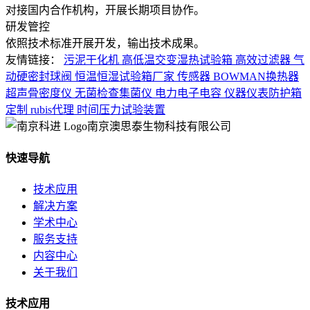
对接国内合作机构，开展长期项目协作。
研发管控
依照技术标准开展开发，输出技术成果。
友情链接：
污泥干化机
高低温交变湿热试验箱
高效过滤器
气
动硬密封球阀
恒温恒湿试验箱厂家
传感器
BOWMAN换热器
超声骨密度仪
无菌检查集菌仪
电力电子电容
仪器仪表防护箱
定制
rubis代理
时间压力试验装置
南京澳思泰生物科技有限公司
快速导航
技术应用
解决方案
学术中心
服务支持
内容中心
关于我们
技术应用