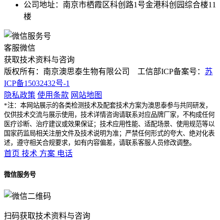
公司地址：南京市栖霞区科创路1号金港科创园综合楼11
楼
客服微信
获取技术资料与咨询
版权所有：南京澳思泰生物有限公司 工信部ICP备案号：
苏
ICP备15032432号-1
隐私政策
使用条款
网站地图
*注：本网站展示的各类检测技术及配套技术方案为澳思泰参与共同研发，
仅供技术交流与展示使用，技术详情咨询请联系对应品牌厂家，不构成任何
医疗诊断、治疗建议或效果保证；技术应用性能、适配场景、使用规范等以
国家药监局相关注册文件及技术说明为准；严禁任何形式的夸大、绝对化表
述，遵守相关合规要求，如有内容偏差，请联系客服人员修改调整。
首页
技术
方案
电话
微信服务号
扫码获取技术资料与咨询