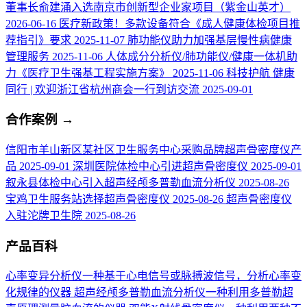
董事长俞建涌入选南京市创新型企业家项目（紫金山英才）
2026-06-16
医疗新政策！多款设备符合《成人健康体检项目推
荐指引》要求
2025-11-07
肺功能仪助力加强基层慢性病健康
管理服务
2025-11-06
人体成分分析仪/肺功能仪/健康一体机助
力《医疗卫生强基工程实施方案》
2025-11-06
科技护航 健康
同行 | 欢迎浙江省杭州商会一行到访交流
2025-09-01
合作案例
→
信阳市羊山新区某社区卫生服务中心采购品牌超声骨密度仪产
品
2025-09-01
深圳医院体检中心引进超声骨密度仪
2025-09-01
叙永县体检中心引入超声经颅多普勒血流分析仪
2025-08-26
宝鸡卫生服务站选择超声骨密度仪
2025-08-26
超声骨密度仪
入驻沱牌卫生院
2025-08-26
产品百科
心率变异分析仪
一种基于心电信号或脉搏波信号，分析心率变
化规律的仪器
超声经颅多普勒血流分析仪
一种利用多普勒超