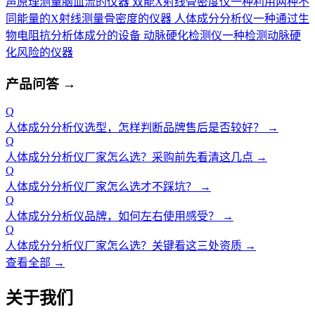
声原理测量脑血流的仪器
双能X射线骨密度仪
一种利用两种不
同能量的X射线测量骨密度的仪器
人体成分分析仪
一种通过生
物电阻抗分析体成分的设备
动脉硬化检测仪
一种检测动脉硬
化风险的仪器
产品问答
→
Q
人体成分分析仪选型，怎样判断品牌售后是否较好？
→
Q
人体成分分析仪厂家怎么选？采购前先看清这几点
→
Q
人体成分分析仪厂家怎么选才不踩坑？
→
Q
人体成分分析仪品牌，如何左右使用感受？
→
Q
人体成分分析仪厂家怎么选？关键看这三处资质
→
查看全部 →
关于我们